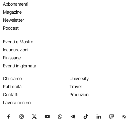
Abbonamenti
Magazine
Newsletter
Podcast
Eventi e Mostre
Inaugurazioni
Finissage
Eventi in giornata
Chi siamo
University
Pubblicità
Travel
Contatti
Produzioni
Lavora con noi
Seguici su Facebook
Seguici su Instagram
Seguici su X
Seguici su YouTube
Seguici su WhatsApp
Seguici su Telegram
Seguici su TikTok
Seguici su Link
Seguici su
Segui