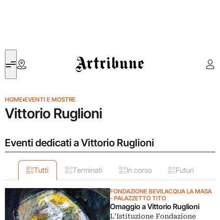
Artribune
HOME
›
EVENTI E MOSTRE
Vittorio Ruglioni
Eventi dedicati a Vittorio Ruglioni
Tutti
Terminati
In corso
Futuri
FONDAZIONE BEVILACQUA LA MASA
- PALAZZETTO TITO
Omaggio a Vittorio Ruglioni
L’Istituzione Fondazione