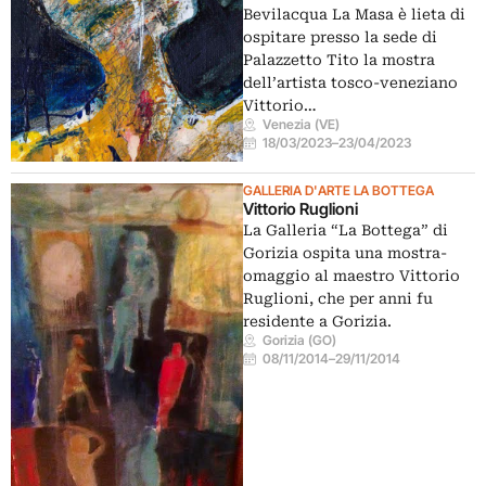
Bevilacqua La Masa è lieta di
ospitare presso la sede di
Palazzetto Tito la mostra
dell’artista tosco-veneziano
Vittorio…
Venezia (VE)
18/03/2023
–
23/04/2023
GALLERIA D'ARTE LA BOTTEGA
Vittorio Ruglioni
La Galleria “La Bottega” di
Gorizia ospita una mostra-
omaggio al maestro Vittorio
Ruglioni, che per anni fu
residente a Gorizia.
Gorizia (GO)
08/11/2014
–
29/11/2014