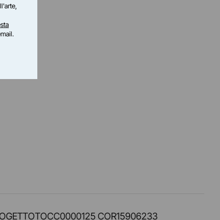
l'arte,
sta
email.
PROT. PROGETTOTOCC0000125 COR15906233