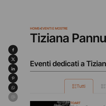
HOME
›
EVENTI E MOSTRE
Tiziana Pannu
Condividi su Facebook
Condividi su X
Eventi dedicati a Tizi
Condividi su LinkedIn
Condividi su Pinterest
Condividi su WhatsApp
Tutti
Condividi su Email
TOART