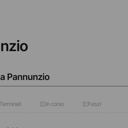
nzio
ana Pannunzio
Terminati
In corso
Futuri