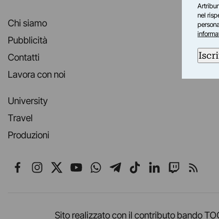
Artribun
nel ris
Chi siamo
personal
informa
Pubblicità
Iscri
Contatti
Lavora con noi
University
Travel
Produzioni
Seguici su Facebook
Seguici su Instagram
Seguici su X
Seguici su YouTube
Seguici su WhatsApp
Seguici su Telegr
Seguici su TikT
Seguici su L
Seguici 
Segui
Sito realizzato con il contributo band