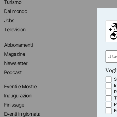
Turismo
Dal mondo
Jobs
Television
Abbonamenti
Nom
Magazine
(Obbli
Newsletter
Nome
Vogl
Podcast
S
I
Eventi e Mostre
R
Inaugurazioni
T
P
Finissage
F
Eventi in giornata