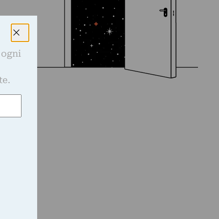
 ogni
e
te.