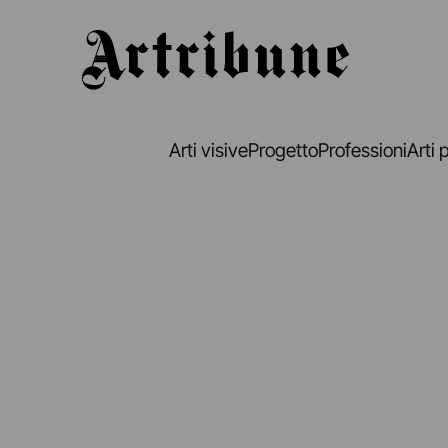
Artribune
Arti visive
Progetto
Professioni
Arti 