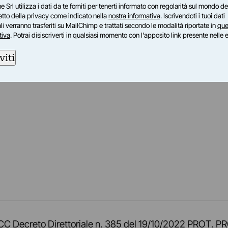
e Srl utilizza i dati da te forniti per tenerti informato con regolarità sul mondo del
petto della privacy come indicato nella
nostra informativa
. Iscrivendoti i tuoi dati
i verranno trasferiti su MailChimp e trattati secondo le modalità riportate in
que
tiva
. Potrai disiscriverti in qualsiasi momento con l'apposito link presente nelle 
viti
am
ok
inkedIn
su Twitch
ci su Rss
o TOCC Decreto Direttoriale n. 385 del 19/10/2022 