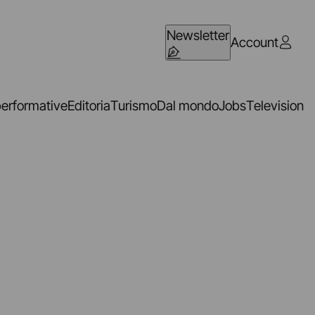
Newsletter
Account
performative
Editoria
Turismo
Dal mondo
Jobs
Television