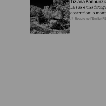
Tiziana Pannunzio
La sua è una fotogra
costruzioni o monta
Reggio nell’Emilia (R