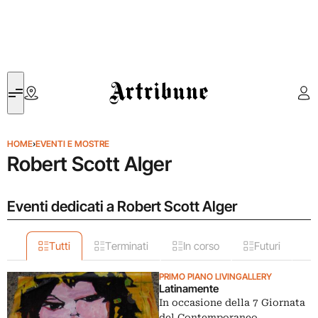
Artribune
HOME
›
EVENTI E MOSTRE
Robert Scott Alger
Eventi dedicati a Robert Scott Alger
Tutti
Terminati
In corso
Futuri
PRIMO PIANO LIVINGALLERY
Latinamente
In occasione della 7 Giornata
del Contemporaneo,