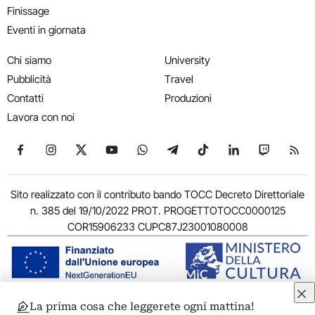
Finissage
Eventi in giornata
Chi siamo
University
Pubblicità
Travel
Contatti
Produzioni
Lavora con noi
Seguici su Facebook
Seguici su Instagram
Seguici su X
Seguici su YouTube
Seguici su WhatsApp
Seguici su Telegram
Seguici su TikTok
Seguici su Link
Seguici su
Segui
Sito realizzato con il contributo bando TOCC Decreto Direttoriale
n. 385 del 19/10/2022 PROT. PROGETTOTOCC0000125
COR15906233 CUPC87J23001080008
La prima cosa che leggerete ogni mattina!
© 2011-2026 ARTRIBUNE srl – Corso Vittorio Emanuele II, 287 –