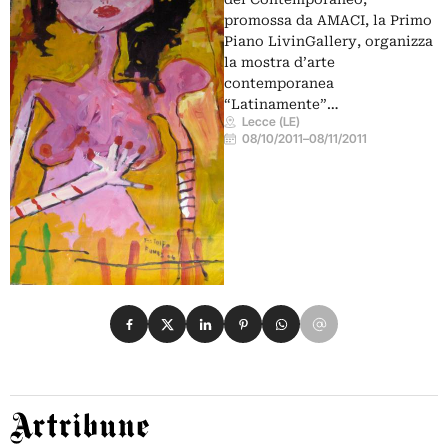
promossa da AMACI, la Primo
Piano LivinGallery, organizza
la mostra d’arte
contemporanea
“Latinamente”…
Lecce (LE)
08/10/2011
–
08/11/2011
Condividi su Facebook
Condividi su X
Condividi su LinkedIn
Condividi su Pinterest
Condividi su WhatsApp
Condividi su Email
Artribune