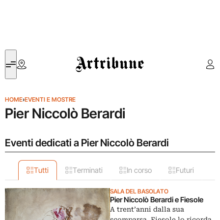
Artribune
HOME
›
EVENTI E MOSTRE
Pier Niccolò Berardi
Eventi dedicati a Pier Niccolò Berardi
Tutti
Terminati
In corso
Futuri
SALA DEL BASOLATO
Pier Niccolò Berardi e Fiesole
A trent’anni dalla sua
scomparsa, Fiesole lo ricorda