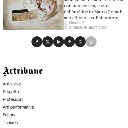
con una mostra, a cura
dell’architetto Marco Romoli,
suo allievo e collaboratore,…
Fiesole (FI)
31/05/2019
–
15/07/2019
Condividi su Facebook
Condividi su X
Condividi su LinkedIn
Condividi su Pinterest
Condividi su WhatsApp
Condividi su Email
Artribune
Arti visive
Progetto
Professioni
Arti performative
Editoria
Turismo