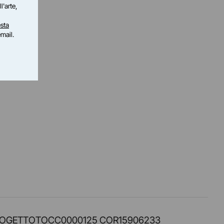
l'arte,
sta
email.
PROT. PROGETTOTOCC0000125 COR15906233