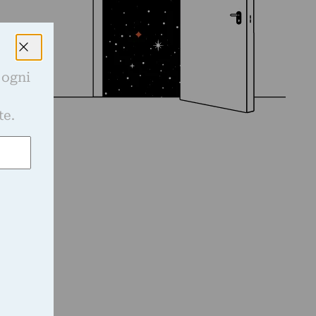
 ogni
e
te.