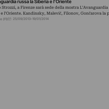
guardia russa la Siberia e l'Oriente
 Strozzi, a Firenze sarà sede della mostra L’Avanguardia 
 e l’Oriente. Kandinsky, Malevič, Filonov, Gončarova la
25/09/2013
–
19/01/2014
e (FI)