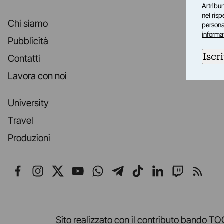
Artribun
nel ris
Chi siamo
personal
informa
Pubblicità
Iscri
Contatti
Lavora con noi
University
Travel
Produzioni
Seguici su Facebook
Seguici su Instagram
Seguici su X
Seguici su YouTube
Seguici su WhatsApp
Seguici su Telegr
Seguici su TikT
Seguici su L
Seguici 
Segui
Sito realizzato con il contributo band