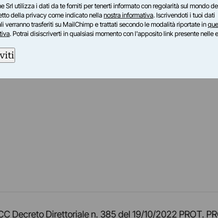
e Srl utilizza i dati da te forniti per tenerti informato con regolarità sul mondo del
petto della privacy come indicato nella
nostra informativa
. Iscrivendoti i tuoi dati
i verranno trasferiti su MailChimp e trattati secondo le modalità riportate in
que
tiva
. Potrai disiscriverti in qualsiasi momento con l'apposito link presente nelle 
viti
am
ok
inkedIn
su Twitch
ci su Rss
o TOCC Decreto Direttoriale n. 385 del 19/10/2022 