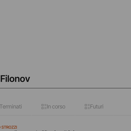
 Filonov
Terminati
In corso
Futuri
 STROZZI