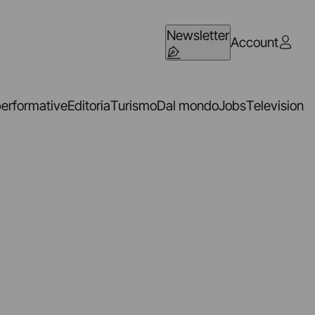
Newsletter
Account
performative
Editoria
Turismo
Dal mondo
Jobs
Television