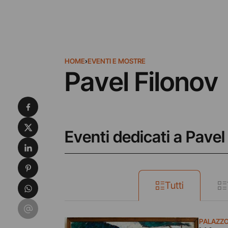
HOME
›
EVENTI E MOSTRE
Pavel Filonov
Condividi su Facebook
Condividi su X
Eventi dedicati a Pavel
Condividi su LinkedIn
Condividi su Pinterest
Condividi su WhatsApp
Tutti
Condividi su Email
PALAZZO