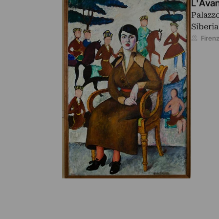
L'Avan
Palazzo
Siberia
Firenz