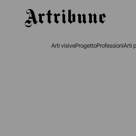
Artribune
Arti visive
Progetto
Professioni
Arti 