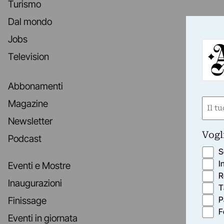
Turismo
Dal mondo
Jobs
Television
Abbonamenti
Nom
Magazine
(Requ
Newsletter
First
Vogl
Podcast
S
I
Eventi e Mostre
R
Inaugurazioni
T
P
Finissage
F
Eventi in giornata