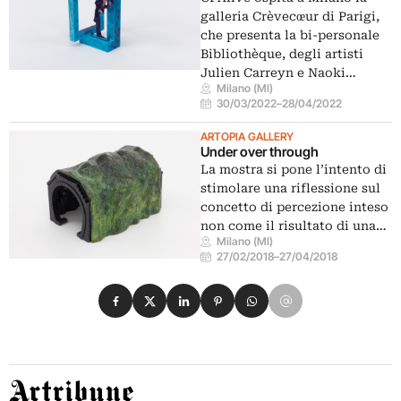
galleria Crèvecœur di Parigi,
che presenta la bi-personale
Bibliothèque, degli artisti
Julien Carreyn e Naoki…
Milano (MI)
30/03/2022
–
28/04/2022
ARTOPIA GALLERY
Under over through
La mostra si pone l’intento di
stimolare una riflessione sul
concetto di percezione inteso
non come il risultato di una…
Milano (MI)
27/02/2018
–
27/04/2018
Condividi su Facebook
Condividi su X
Condividi su LinkedIn
Condividi su Pinterest
Condividi su WhatsApp
Condividi su Email
Artribune