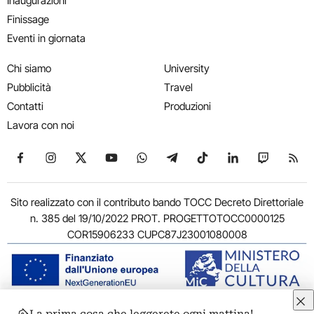
Inaugurazioni
Finissage
Eventi in giornata
Chi siamo
University
Pubblicità
Travel
Contatti
Produzioni
Lavora con noi
Seguici su Facebook
Seguici su Instagram
Seguici su X
Seguici su YouTube
Seguici su WhatsApp
Seguici su Telegram
Seguici su TikTok
Seguici su Link
Seguici su
Segui
Sito realizzato con il contributo bando TOCC Decreto Direttoriale
n. 385 del 19/10/2022 PROT. PROGETTOTOCC0000125
COR15906233 CUPC87J23001080008