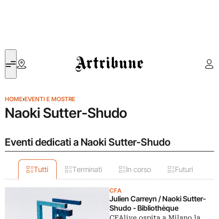
Artribune
HOME
›
EVENTI E MOSTRE
Naoki Sutter-Shudo
Eventi dedicati a Naoki Sutter-Shudo
Tutti
Terminati
In corso
Futuri
CFA
Julien Carreyn / Naoki Sutter-
Shudo - Bibliothèque
CFAlive ospita a Milano la