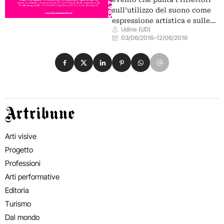
sull’utilizzo del suono come
espressione artistica e sulle…
Udine (UD)
03/06/2016
–
12/06/2016
Condividi su Facebook
Condividi su X
Condividi su LinkedIn
Condividi su Pinterest
Condividi su WhatsApp
Condividi su Email
Artribune
Arti visive
Progetto
Professioni
Arti performative
Editoria
Turismo
Dal mondo