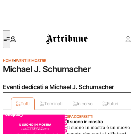
Artribune
HOME
›
EVENTI E MOSTRE
Michael J. Schumacher
Eventi dedicati a Michael J. Schumacher
Tutti
Terminati
In corso
Futuri
SPAZIOERSETTI
Il suono in mostra
Il suono in mostra è un nuovo
evento che punta i riflettori