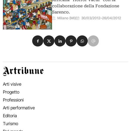
collaborazione della Fondazione
Sarenco.
Milano (MI)
30/03/2012
–
26/04/2012
Condividi su Facebook
Condividi su X
Condividi su LinkedIn
Condividi su Pinterest
Condividi su WhatsApp
Condividi su Email
Artribune
Arti visive
Progetto
Professioni
Arti performative
Editoria
Turismo