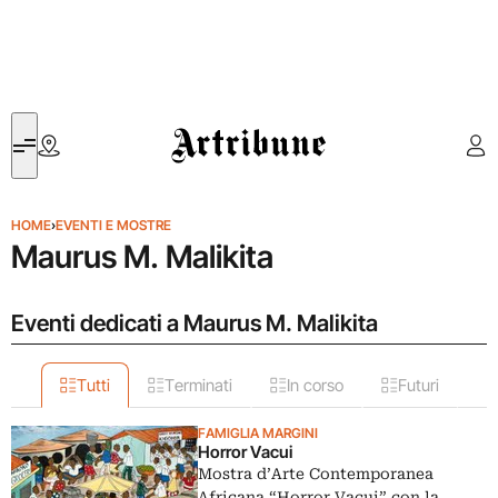
Artribune
HOME
›
EVENTI E MOSTRE
Maurus M. Malikita
Eventi dedicati a Maurus M. Malikita
Tutti
Terminati
In corso
Futuri
FAMIGLIA MARGINI
Horror Vacui
Mostra d’Arte Contemporanea
Africana “Horror Vacui” con la