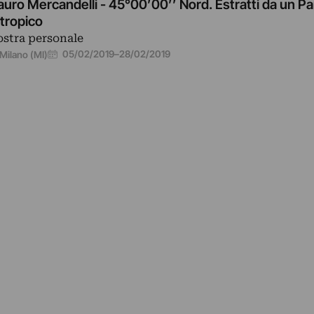
uro Mercandelli - 45°00’00’’ Nord. Estratti da un Par
tropico
stra personale
05/02/2019
–
28/02/2019
Milano (MI)