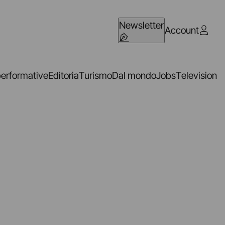
Newsletter
Account
performative
Editoria
Turismo
Dal mondo
Jobs
Television