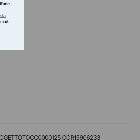
l'arte,
sta
email.
PROT. PROGETTOTOCC0000125 COR15906233