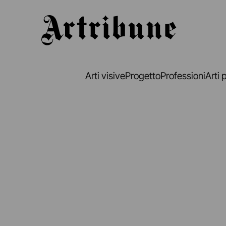
Artribune
Arti visive
Progetto
Professioni
Arti 