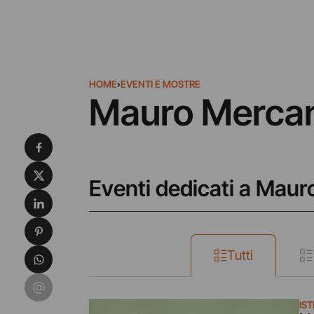
HOME
›
EVENTI E MOSTRE
Mauro Mercan
Condividi su Facebook
Condividi su X
Eventi dedicati a Maur
Condividi su LinkedIn
Condividi su Pinterest
Condividi su WhatsApp
Tutti
Condividi su Email
IST