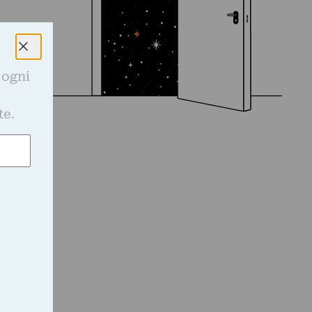
 ogni
e
te.