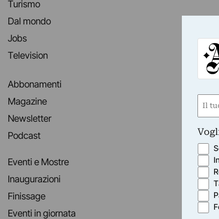
Turismo
Dal mondo
Jobs
Television
Abbonamenti
Nom
Magazine
(Requ
Newsletter
First
Vogl
Podcast
S
I
Eventi e Mostre
R
Inaugurazioni
T
P
Finissage
F
Eventi in giornata