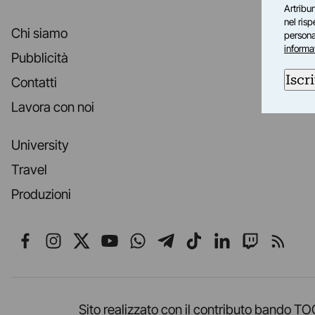
Artribun
nel ris
Chi siamo
personal
informa
Pubblicità
Iscri
Contatti
Lavora con noi
University
Travel
Produzioni
Seguici su Facebook
Seguici su Instagram
Seguici su X
Seguici su YouTube
Seguici su WhatsApp
Seguici su Telegr
Seguici su TikT
Seguici su L
Seguici 
Segui
Sito realizzato con il contributo band