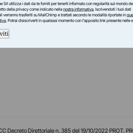
e Srl utilizza i dati da te forniti per tenerti informato con regolarità sul mondo del
petto della privacy come indicato nella
nostra informativa
. Iscrivendoti i tuoi dati
i verranno trasferiti su MailChimp e trattati secondo le modalità riportate in
que
tiva
. Potrai disiscriverti in qualsiasi momento con l'apposito link presente nelle 
viti
am
ok
inkedIn
su Twitch
ci su Rss
o TOCC Decreto Direttoriale n. 385 del 19/10/2022 