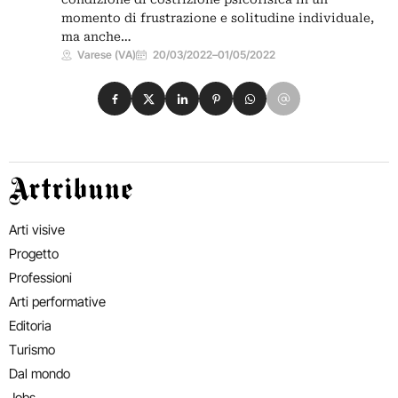
momento di frustrazione e solitudine individuale,
ma anche…
Varese (VA)
20/03/2022
–
01/05/2022
Condividi su Facebook
Condividi su X
Condividi su LinkedIn
Condividi su Pinterest
Condividi su WhatsApp
Condividi su Email
Artribune
Arti visive
Progetto
Professioni
Arti performative
Editoria
Turismo
Dal mondo
Jobs