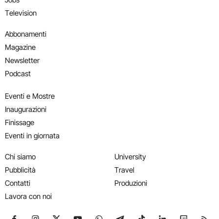
Television
Abbonamenti
Magazine
Newsletter
Podcast
Eventi e Mostre
Inaugurazioni
Finissage
Eventi in giornata
Chi siamo
University
Pubblicità
Travel
Contatti
Produzioni
Lavora con noi
Seguici su Facebook
Seguici su Instagram
Seguici su X
Seguici su YouTube
Seguici su WhatsApp
Seguici su Telegram
Seguici su TikTok
Seguici su Link
Seguici su
Segui