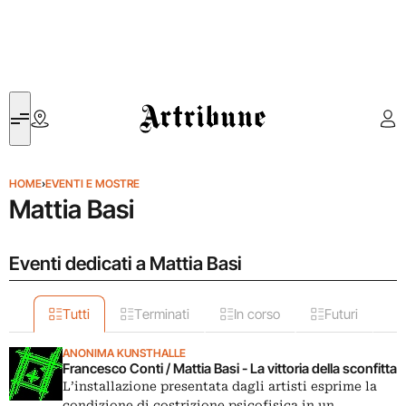
Artribune
HOME
›
EVENTI E MOSTRE
Mattia Basi
Eventi dedicati a Mattia Basi
Tutti
Terminati
In corso
Futuri
ANONIMA KUNSTHALLE
Francesco Conti / Mattia Basi - La vittoria della sconfitta
L’installazione presentata dagli artisti esprime la
condizione di costrizione psicofisica in un