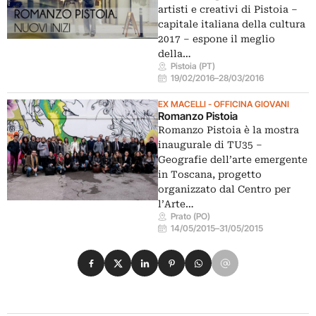
artisti e creativi di Pistoia –
capitale italiana della cultura
2017 – espone il meglio
della…
Pistoia (PT)
19/02/2016
–
28/03/2016
EX MACELLI - OFFICINA GIOVANI
Romanzo Pistoia
Romanzo Pistoia è la mostra
inaugurale di TU35 –
Geografie dell’arte emergente
in Toscana, progetto
organizzato dal Centro per
l’Arte…
Prato (PO)
14/05/2015
–
31/05/2015
Condividi su Facebook
Condividi su X
Condividi su LinkedIn
Condividi su Pinterest
Condividi su WhatsApp
Condividi su Email