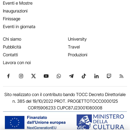
Eventi e Mostre
Inaugurazioni
Finissage
Eventi in giornata
Chi siamo
University
Pubblicità
Travel
Contatti
Produzioni
Lavora con noi
Seguici su Facebook
Seguici su Instagram
Seguici su X
Seguici su YouTube
Seguici su WhatsApp
Seguici su Telegram
Seguici su TikTok
Seguici su Link
Seguici su
Segui
Sito realizzato con il contributo bando TOCC Decreto Direttoriale
n. 385 del 19/10/2022 PROT. PROGETTOTOCC0000125
COR15906233 CUPC87J23001080008