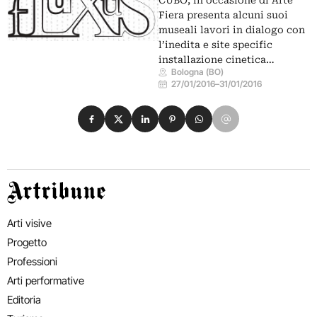
CUBO, in occasione di Arte
Fiera presenta alcuni suoi
museali lavori in dialogo con
l’inedita e site specific
installazione cinetica…
Bologna (BO)
27/01/2016
–
31/01/2016
Condividi su Facebook
Condividi su X
Condividi su LinkedIn
Condividi su Pinterest
Condividi su WhatsApp
Condividi su Email
Artribune
Arti visive
Progetto
Professioni
Arti performative
Editoria