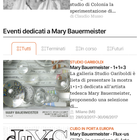
studio di Colonia la
sperimentazione di…
di Claudio Musso
Eventi dedicati a Mary Bauermeister
Tutti
Terminati
In corso
Futuri
STUDIO GARIBOLDI
Mary Bauermeister - 1+1=3
La galleria Studio Gariboldi è
lieta di presentare la mostra
1+1=3 dedicata all’artista
tedesca Mary Bauermeister,
proponendo una selezione
di…
Milano (MI)
29/03/2017
–
30/06/2017
CUBO IN PORTA EUROPA
Mary Bauermeister - Flux-us