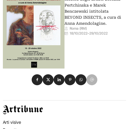
Pertchinska e Marek
Benczewski intitolata
BEYOND INSECTS, a cura di
Anna Amendolagine.
Roma (RM)
18/10/2022
–
29/10/2022
Condividi su Facebook
Condividi su X
Condividi su LinkedIn
Condividi su Pinterest
Condividi su WhatsApp
Condividi su Email
Artribune
Arti visive