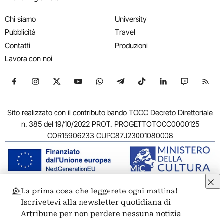
Chi siamo
University
Pubblicità
Travel
Contatti
Produzioni
Lavora con noi
Seguici su Facebook
Seguici su Instagram
Seguici su X
Seguici su YouTube
Seguici su WhatsApp
Seguici su Telegram
Seguici su TikTok
Seguici su Link
Seguici su
Segui
Sito realizzato con il contributo bando TOCC Decreto Direttoriale
n. 385 del 19/10/2022 PROT. PROGETTOTOCC0000125
COR15906233 CUPC87J23001080008
La prima cosa che leggerete ogni mattina!
© 2011-2026 ARTRIBUNE srl – Corso Vittorio Emanuele II, 287 –
Iscrivetevi alla newsletter quotidiana di
00186 Roma - P.I. 11381581005
Artribune per non perdere nessuna notizia
Privacy: Responsabile della protezione dei dati personali