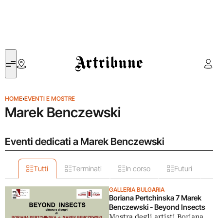
Artribune
HOME
›
EVENTI E MOSTRE
Marek Benczewski
Eventi dedicati a Marek Benczewski
Tutti
Terminati
In corso
Futuri
GALLERIA BULGARIA
Boriana Pertchinska 7 Marek
Benczewski - Beyond Insects
Mostra degli artisti Boriana