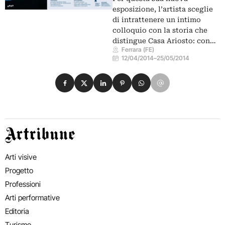
esposizione, l’artista sceglie
di intrattenere un intimo
colloquio con la storia che
distingue Casa Ariosto: con…
Ferrara (FE)
12/04/2014
–
25/05/2014
Condividi su Facebook
Condividi su X
Condividi su LinkedIn
Condividi su Pinterest
Condividi su WhatsApp
Condividi su Email
Artribune
Arti visive
Progetto
Professioni
Arti performative
Editoria
Turismo