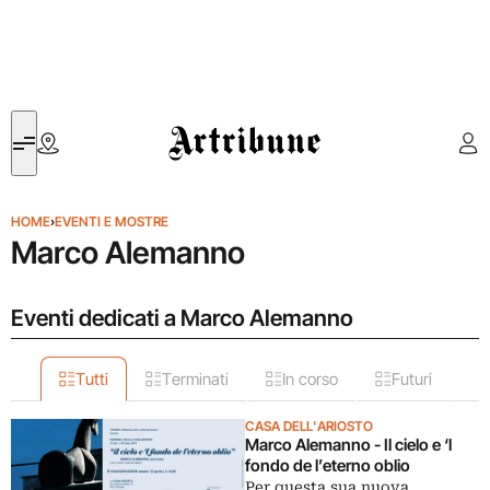
Artribune
HOME
›
EVENTI E MOSTRE
Marco Alemanno
Eventi dedicati a Marco Alemanno
Tutti
Terminati
In corso
Futuri
CASA DELL'ARIOSTO
Marco Alemanno - Il cielo e ‘l
fondo de l’eterno oblio
Per questa sua nuova