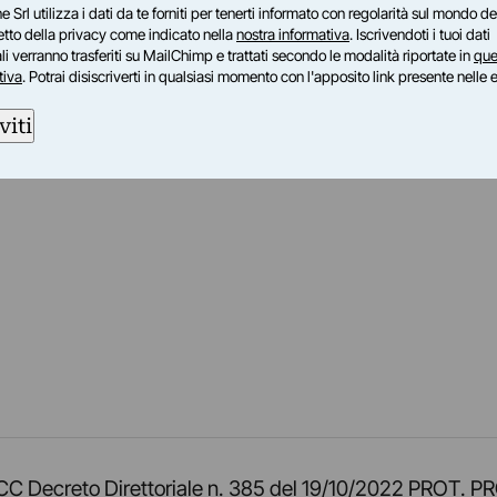
e Srl utilizza i dati da te forniti per tenerti informato con regolarità sul mondo del
petto della privacy come indicato nella
nostra informativa
. Iscrivendoti i tuoi dati
i verranno trasferiti su MailChimp e trattati secondo le modalità riportate in
que
tiva
. Potrai disiscriverti in qualsiasi momento con l'apposito link presente nelle 
viti
am
ok
inkedIn
su Twitch
ci su Rss
o TOCC Decreto Direttoriale n. 385 del 19/10/2022 