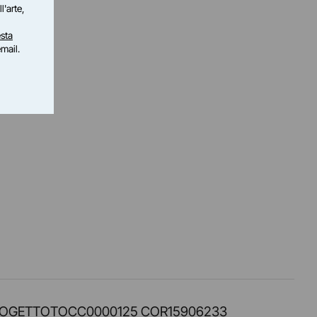
l'arte,
sta
email.
PROT. PROGETTOTOCC0000125 COR15906233