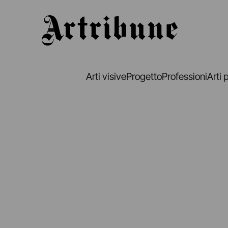
Artribune
Arti visive
Progetto
Professioni
Arti 