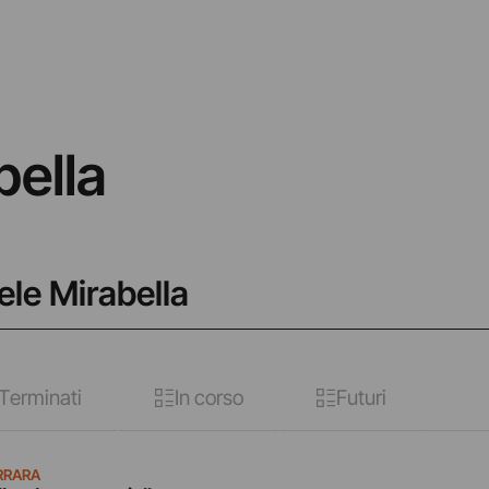
ella
ele Mirabella
Terminati
In corso
Futuri
RRARA