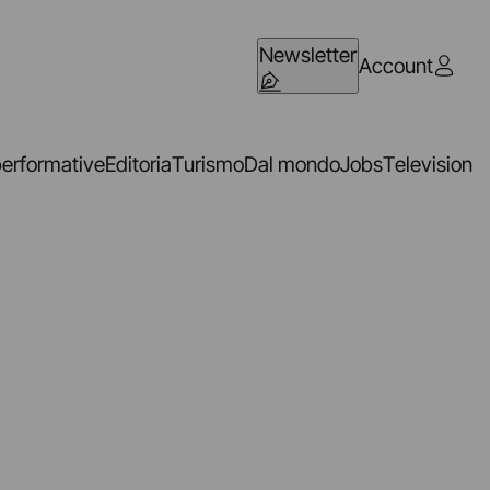
Newsletter
Account
performative
Editoria
Turismo
Dal mondo
Jobs
Television