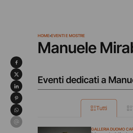
HOME
›
EVENTI E MOSTRE
Manuele Mirab
Condividi su Facebook
Condividi su X
Eventi dedicati a Manu
Condividi su LinkedIn
Condividi su Pinterest
Condividi su WhatsApp
Tutti
Condividi su Email
GALLERIA DUOMO CA