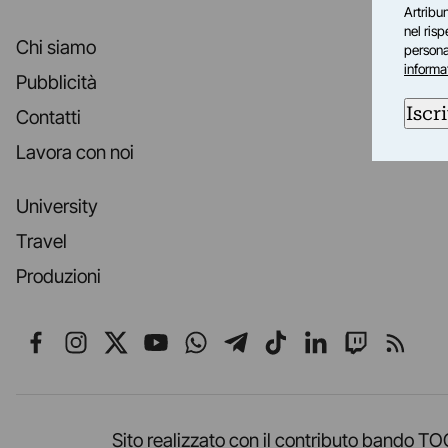
Artribun
nel ris
Chi siamo
personal
informa
Pubblicità
Iscri
Contatti
Lavora con noi
University
Travel
Produzioni
Seguici su Facebook
Seguici su Instagram
Seguici su X
Seguici su YouTube
Seguici su WhatsApp
Seguici su Telegr
Seguici su TikT
Seguici su L
Seguici 
Segui
Sito realizzato con il contributo band