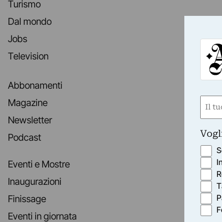
Turismo
Dal mondo
Jobs
Television
Abbonamenti
Nom
Magazine
(Obbli
Newsletter
Nome
Vogl
Podcast
S
I
Eventi e Mostre
R
Inaugurazioni
T
P
Finissage
F
Eventi in giornata