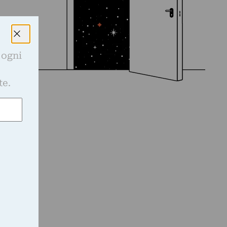
 ogni
e
te.