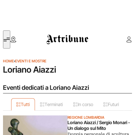
Artribune
HOME
›
EVENTI E MOSTRE
Loriano Aiazzi
Eventi dedicati a Loriano Aiazzi
Tutti
Terminati
In corso
Futuri
REGIONE LOMBARDIA
Loriano Aiazzi / Sergio Monari -
Un dialogo sul Mito
Doppia personale di scultura