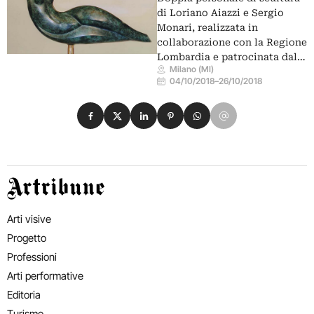
di Loriano Aiazzi e Sergio
Monari, realizzata in
collaborazione con la Regione
Lombardia e patrocinata dal…
Milano (MI)
04/10/2018
–
26/10/2018
Condividi su Facebook
Condividi su X
Condividi su LinkedIn
Condividi su Pinterest
Condividi su WhatsApp
Condividi su Email
Artribune
Arti visive
Progetto
Professioni
Arti performative
Editoria
Turismo