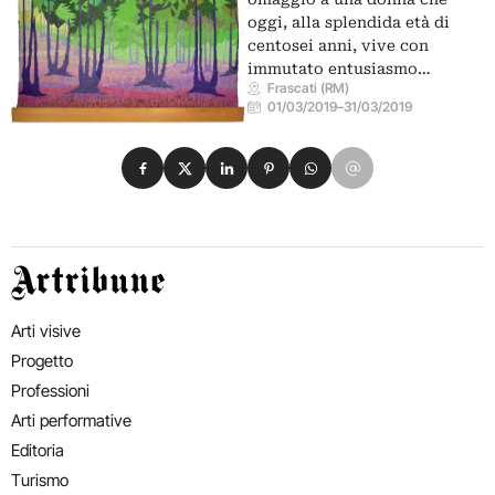
oggi, alla splendida età di
centosei anni, vive con
immutato entusiasmo…
Frascati (RM)
01/03/2019
–
31/03/2019
Condividi su Facebook
Condividi su X
Condividi su LinkedIn
Condividi su Pinterest
Condividi su WhatsApp
Condividi su Email
Artribune
Arti visive
Progetto
Professioni
Arti performative
Editoria
Turismo