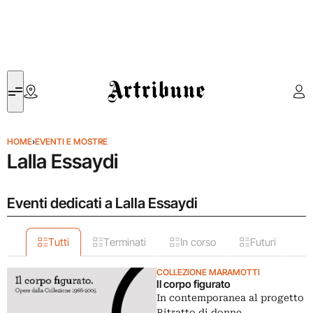
Artribune
HOME
›
EVENTI E MOSTRE
Lalla Essaydi
Eventi dedicati a Lalla Essaydi
Tutti
Terminati
In corso
Futuri
COLLEZIONE MARAMOTTI
Il corpo figurato
In contemporanea al progetto
Ritratto di donne,