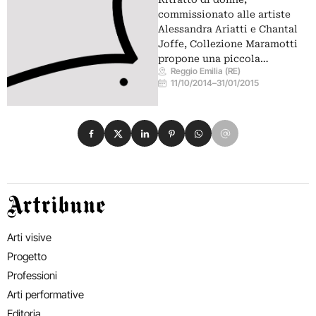
commissionato alle artiste
Alessandra Ariatti e Chantal
Joffe, Collezione Maramotti
propone una piccola…
Reggio Emilia (RE)
11/10/2014
–
31/01/2015
Condividi su Facebook
Condividi su X
Condividi su LinkedIn
Condividi su Pinterest
Condividi su WhatsApp
Condividi su Email
Artribune
Arti visive
Progetto
Professioni
Arti performative
Editoria