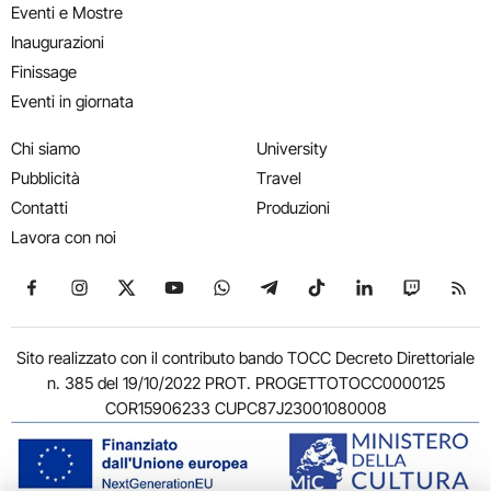
Eventi e Mostre
Inaugurazioni
Finissage
Eventi in giornata
Chi siamo
University
Pubblicità
Travel
Contatti
Produzioni
Lavora con noi
Seguici su Facebook
Seguici su Instagram
Seguici su X
Seguici su YouTube
Seguici su WhatsApp
Seguici su Telegram
Seguici su TikTok
Seguici su Link
Seguici su
Segui
Sito realizzato con il contributo bando TOCC Decreto Direttoriale
n. 385 del 19/10/2022 PROT. PROGETTOTOCC0000125
COR15906233 CUPC87J23001080008