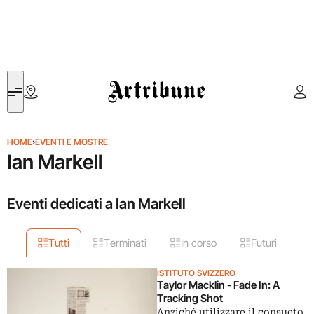
Artribune
HOME
›
EVENTI E MOSTRE
Ian Markell
Eventi dedicati a Ian Markell
Tutti
Terminati
In corso
Futuri
ISTITUTO SVIZZERO
Taylor Macklin - Fade In: A
Tracking Shot
Anziché utilizzare il consueto