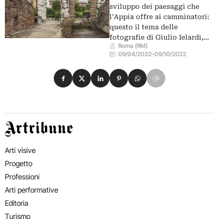
sviluppo dei paesaggi che
l’Appia offre ai camminatori:
questo il tema delle
fotografie di Giulio Ielardi,…
Roma (RM)
09/04/2022
–
09/10/2022
Condividi su Facebook
Condividi su X
Condividi su LinkedIn
Condividi su Pinterest
Condividi su WhatsApp
Condividi su Email
Artribune
Arti visive
Progetto
Professioni
Arti performative
Editoria
Turismo