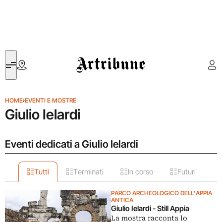
Artribune
HOME
›
EVENTI E MOSTRE
Giulio Ielardi
Eventi dedicati a Giulio Ielardi
Tutti
Terminati
In corso
Futuri
PARCO ARCHEOLOGICO DELL'APPIA
ANTICA
Giulio Ielardi - Still Appia
La mostra racconta lo