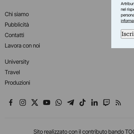
Artribun
nel ris
Chi siamo
personal
informa
Pubblicità
Iscri
Contatti
Lavora con noi
University
Travel
Produzioni
Seguici su Facebook
Seguici su Instagram
Seguici su X
Seguici su YouTube
Seguici su WhatsApp
Seguici su Telegr
Seguici su TikT
Seguici su L
Seguici 
Segui
Sito realizzato con il contributo band