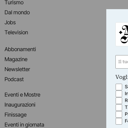
Turismo
Dal mondo
Jobs
Television
Abbonamenti
Nom
Magazine
(Requ
Newsletter
First
Vogl
Podcast
S
I
Eventi e Mostre
R
Inaugurazioni
T
P
Finissage
F
Eventi in giornata