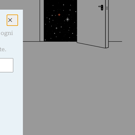
 ogni
e
te.