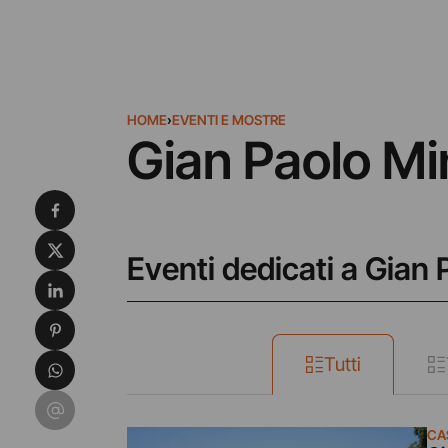
HOME
›
EVENTI E MOSTRE
Gian Paolo Min
Condividi su Facebook
Condividi su X
Eventi dedicati a Gian 
Condividi su LinkedIn
Condividi su Pinterest
Condividi su WhatsApp
Tutti
Condividi su Email
CA