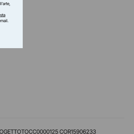
l'arte,
sta
email.
PROT. PROGETTOTOCC0000125 COR15906233