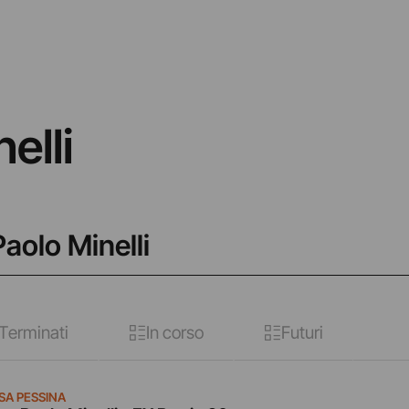
elli
Paolo Minelli
Terminati
In corso
Futuri
SA PESSINA