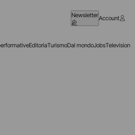
Newsletter
Account
performative
Editoria
Turismo
Dal mondo
Jobs
Television