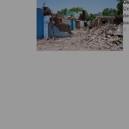
Gi
Un
de
na