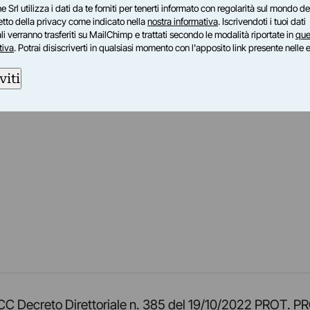
e Srl utilizza i dati da te forniti per tenerti informato con regolarità sul mondo del
petto della privacy come indicato nella
nostra informativa
. Iscrivendoti i tuoi dati
i verranno trasferiti su MailChimp e trattati secondo le modalità riportate in
que
tiva
. Potrai disiscriverti in qualsiasi momento con l'apposito link presente nelle 
viti
am
ok
inkedIn
su Twitch
ci su Rss
o TOCC Decreto Direttoriale n. 385 del 19/10/2022 