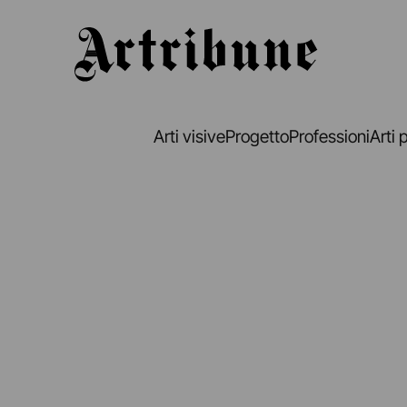
Artribune
Arti visive
Progetto
Professioni
Arti 