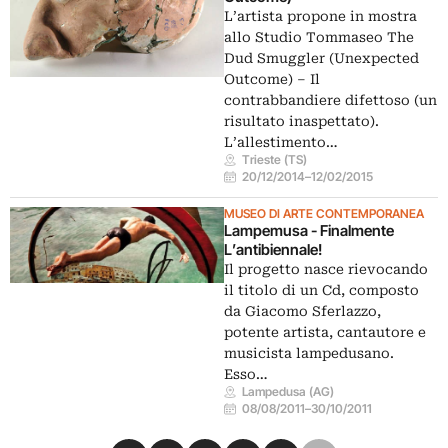
L’artista propone in mostra
allo Studio Tommaseo The
Dud Smuggler (Unexpected
Outcome) – Il
contrabbandiere difettoso (un
risultato inaspettato).
L’allestimento…
Trieste (TS)
20/12/2014
–
12/02/2015
MUSEO DI ARTE CONTEMPORANEA
Lampemusa - Finalmente
L’antibiennale!
Il progetto nasce rievocando
il titolo di un Cd, composto
da Giacomo Sferlazzo,
potente artista, cantautore e
musicista lampedusano.
Esso…
Lampedusa (AG)
08/08/2011
–
30/10/2011