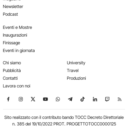
Newsletter
Podcast
Eventi e Mostre
Inaugurazioni
Finissage
Eventi in giornata
Chi siamo
University
Pubblicità
Travel
Contatti
Produzioni
Lavora con noi
Seguici su Facebook
Seguici su Instagram
Seguici su X
Seguici su YouTube
Seguici su WhatsApp
Seguici su Telegram
Seguici su TikTok
Seguici su Link
Seguici su
Segui
Sito realizzato con il contributo bando TOCC Decreto Direttoriale
n. 385 del 19/10/2022 PROT. PROGETTOTOCC0000125