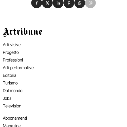
Condividi su Facebook
Condividi su X
Condividi su LinkedIn
Condividi su Pinterest
Condividi su WhatsApp
Condividi su Email
Artribune
Arti visive
Progetto
Professioni
Arti performative
Editoria
Turismo
Dal mondo
Jobs
Television
Abbonamenti
Magazine