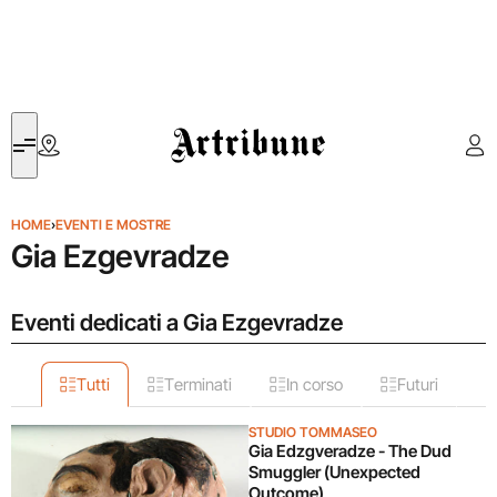
Artribune
HOME
›
EVENTI E MOSTRE
Gia Ezgevradze
Eventi dedicati a Gia Ezgevradze
Tutti
Terminati
In corso
Futuri
STUDIO TOMMASEO
Gia Edzgveradze - The Dud
Smuggler (Unexpected
Outcome)