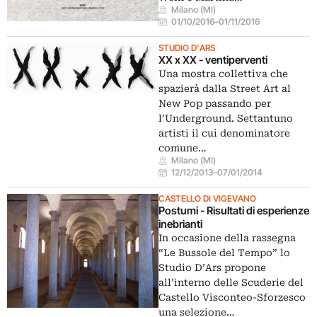
Milano (MI)
01/10/2016
–
01/11/2016
STUDIO D'ARS
XX x XX - ventiperventi
Una mostra collettiva che
spazierà dalla Street Art al
New Pop passando per
l’Underground. Settantuno
artisti il cui denominatore
comune…
Milano (MI)
12/12/2013
–
07/01/2014
CASTELLO DI VIGEVANO
Postumi - Risultati di esperienze
inebrianti
In occasione della rassegna
“Le Bussole del Tempo” lo
Studio D’Ars propone
all’interno delle Scuderie del
Castello Visconteo-Sforzesco
una selezione…