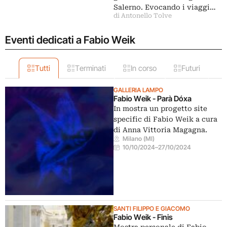
Salerno. Evocando i viaggi…
di Antonello Tolve
Eventi dedicati a Fabio Weik
Tutti
Terminati
In corso
Futuri
GALLERIA LAMPO
Fabio Weik - Parà Dóxa
In mostra un progetto site
specific di Fabio Weik a cura
di Anna Vittoria Magagna.
Milano (MI)
10/10/2024
–
27/10/2024
SANTI FILIPPO E GIACOMO
Fabio Weik - Finis