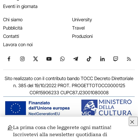
Eventi in giornata
Chi siamo
University
Pubblicità
Travel
Contatti
Produzioni
Lavora con noi
Seguici su Facebook
Seguici su Instagram
Seguici su X
Seguici su YouTube
Seguici su WhatsApp
Seguici su Telegram
Seguici su TikTok
Seguici su Link
Seguici su
Segui
Sito realizzato con il contributo bando TOCC Decreto Direttoriale
n. 385 del 19/10/2022 PROT. PROGETTOTOCC0000125
COR15906233 CUPC87J23001080008
La prima cosa che leggerete ogni mattina!
© 2011-2026 ARTRIBUNE srl – Corso Vittorio Emanuele II, 287 –
Iscrivetevi alla newsletter quotidiana di
00186 Roma - P.I. 11381581005