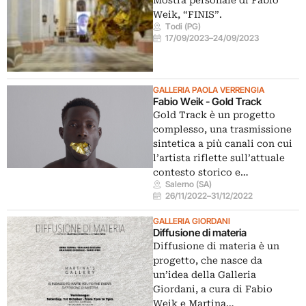
Mostra personale di Fabio
Weik, “FINIS”.
Todi (PG)
17/09/2023
–
24/09/2023
GALLERIA PAOLA VERRENGIA
Fabio Weik - Gold Track
Gold Track è un progetto
complesso, una trasmissione
sintetica a più canali con cui
l’artista riflette sull’attuale
contesto storico e…
Salerno (SA)
26/11/2022
–
31/12/2022
GALLERIA GIORDANI
Diffusione di materia
Diffusione di materia è un
progetto, che nasce da
un’idea della Galleria
Giordani, a cura di Fabio
Weik e Martina…