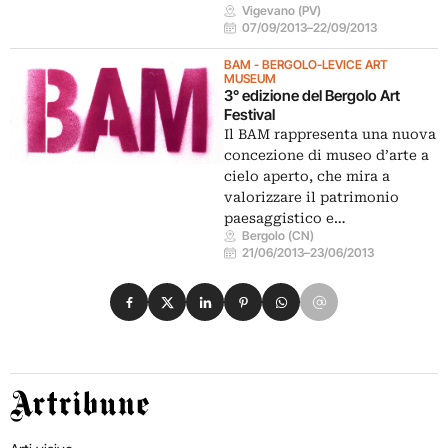
Vigevano (PV)
07/09/2013
–
22/09/2013
BAM - BERGOLO-LEVICE ART
MUSEUM
3° edizione del Bergolo Art
Festival
Il BAM rappresenta una nuova
concezione di museo d’arte a
cielo aperto, che mira a
valorizzare il patrimonio
paesaggistico e…
Bergolo (CN)
21/06/2013
–
23/06/2013
Condividi su Facebook
Condividi su X
Condividi su LinkedIn
Condividi su Pinterest
Condividi su WhatsApp
Condividi su Email
Artribune