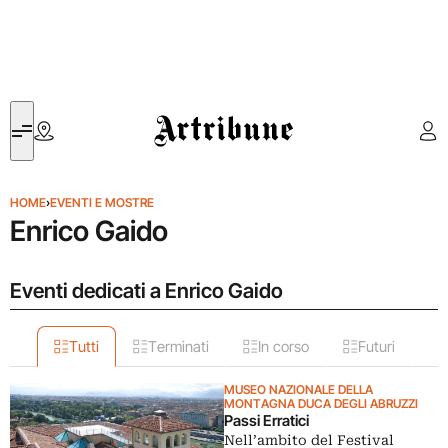
Artribune
HOME
›
EVENTI E MOSTRE
Enrico Gaido
Eventi dedicati a Enrico Gaido
Tutti
Terminati
In corso
Futuri
MUSEO NAZIONALE DELLA
MONTAGNA DUCA DEGLI ABRUZZI
Passi Erratici
Nell’ambito del Festival