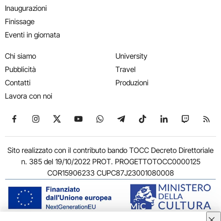
Inaugurazioni
Finissage
Eventi in giornata
Chi siamo
University
Pubblicità
Travel
Contatti
Produzioni
Lavora con noi
Seguici su Facebook
Seguici su Instagram
Seguici su X
Seguici su YouTube
Seguici su WhatsApp
Seguici su Telegram
Seguici su TikTok
Seguici su Link
Seguici su
Segui
Sito realizzato con il contributo bando TOCC Decreto Direttoriale
n. 385 del 19/10/2022 PROT. PROGETTOTOCC0000125
COR15906233 CUPC87J23001080008