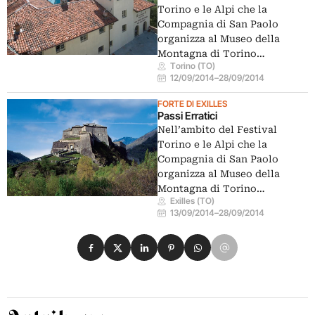
Torino e le Alpi che la
Compagnia di San Paolo
organizza al Museo della
Montagna di Torino…
Torino (TO)
12/09/2014
–
28/09/2014
FORTE DI EXILLES
Passi Erratici
Nell’ambito del Festival
Torino e le Alpi che la
Compagnia di San Paolo
organizza al Museo della
Montagna di Torino…
Exilles (TO)
13/09/2014
–
28/09/2014
Condividi su Facebook
Condividi su X
Condividi su LinkedIn
Condividi su Pinterest
Condividi su WhatsApp
Condividi su Email