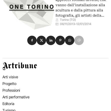
vanno dall’installazione alla
scultura e dalla pittura alla
fotografia, gli artisti della…
Torino (TO)
06/11/2013
–
12/01/2014
Condividi su Facebook
Condividi su X
Condividi su LinkedIn
Condividi su Pinterest
Condividi su WhatsApp
Condividi su Email
Artribune
Arti visive
Progetto
Professioni
Arti performative
Editoria
Turismo