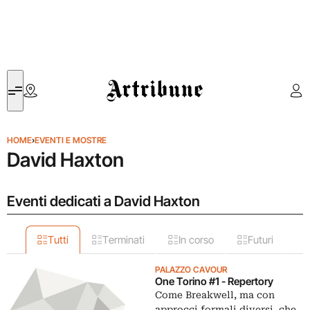
Artribune
HOME
›
EVENTI E MOSTRE
David Haxton
Eventi dedicati a David Haxton
Tutti
Terminati
In corso
Futuri
PALAZZO CAVOUR
One Torino #1 - Repertory
Come Breakwell, ma con
approcci formali diversi, che