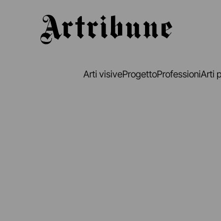
Artribune
Arti visive
Progetto
Professioni
Arti 