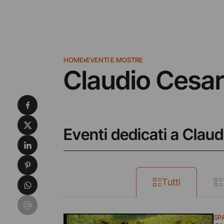
HOME
›
EVENTI E MOSTRE
Claudio Cesar
Condividi su Facebook
Condividi su X
Eventi dedicati a Claud
Condividi su LinkedIn
Condividi su Pinterest
Condividi su WhatsApp
Tutti
Condividi su Email
SP