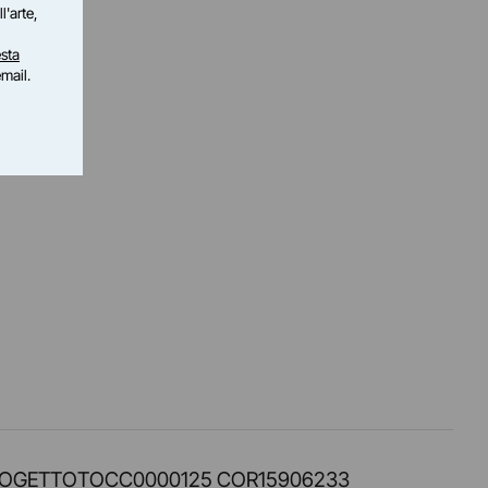
l'arte,
sta
email.
PROT. PROGETTOTOCC0000125 COR15906233