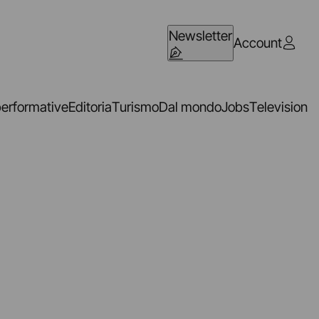
Newsletter
Account
performative
Editoria
Turismo
Dal mondo
Jobs
Television