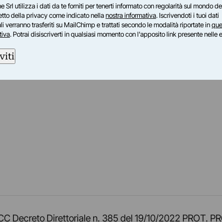
e Srl utilizza i dati da te forniti per tenerti informato con regolarità sul mondo del
petto della privacy come indicato nella
nostra informativa
. Iscrivendoti i tuoi dati
i verranno trasferiti su MailChimp e trattati secondo le modalità riportate in
que
tiva
. Potrai disiscriverti in qualsiasi momento con l'apposito link presente nelle 
viti
am
ok
inkedIn
su Twitch
ci su Rss
o TOCC Decreto Direttoriale n. 385 del 19/10/2022 