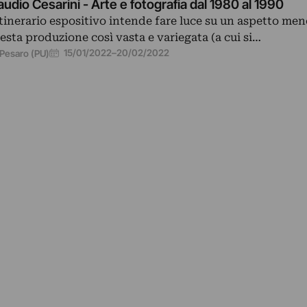
audio Cesarini - Arte e fotografia dal 1980 al 1990
itinerario espositivo intende fare luce su un aspetto men
esta produzione così vasta e variegata (a cui si…
15/01/2022
–
20/02/2022
Pesaro (PU)