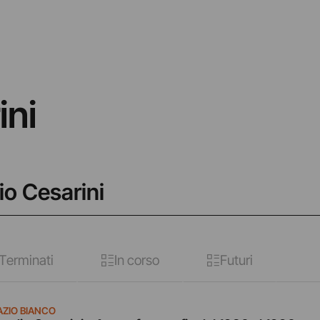
ini
io Cesarini
Terminati
In corso
Futuri
AZIO BIANCO