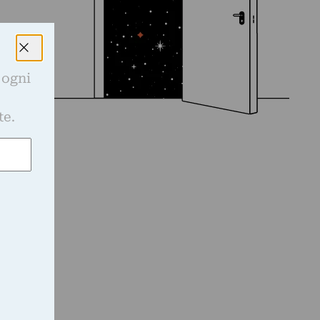
 ogni
e
te.