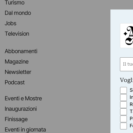
Turismo
Dal mondo
Jobs
Television
Abbonamenti
Nom
Magazine
(Requ
Newsletter
First
Vogl
Podcast
S
I
Eventi e Mostre
R
Inaugurazioni
T
P
Finissage
F
Eventi in giornata