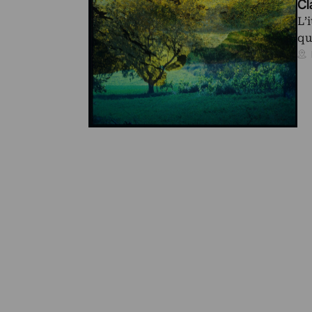
Cl
L’
qu