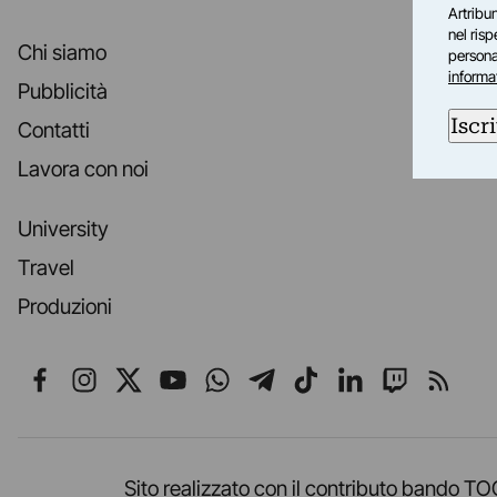
Artribun
nel ris
Chi siamo
personal
informa
Pubblicità
Iscri
Contatti
Lavora con noi
University
Travel
Produzioni
Seguici su Facebook
Seguici su Instagram
Seguici su X
Seguici su YouTube
Seguici su WhatsApp
Seguici su Telegr
Seguici su TikT
Seguici su L
Seguici 
Segui
Sito realizzato con il contributo band