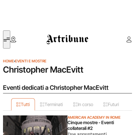
Artribune
HOME
›
EVENTI E MOSTRE
Christopher MacEvitt
Eventi dedicati a Christopher MacEvitt
Tutti
Terminati
In corso
Futuri
AMERICAN ACADEMY IN ROME
Cinque mostre - Eventi
collaterali #2
Due appuntamenti