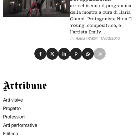
arricchiscono il programma
della mostra a cura di Ilaria
Gianni. Protagoniste Nina C.
Young, compositrice, e
l’artista Emily…
Roma (RM)
17/03/2016
Condividi su Facebook
Condividi su X
Condividi su LinkedIn
Condividi su Pinterest
Condividi su WhatsApp
Condividi su Email
Artribune
Arti visive
Progetto
Professioni
Arti performative
Editoria