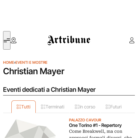
Artribune
HOME
›
EVENTI E MOSTRE
Christian Mayer
Eventi dedicati a Christian Mayer
Tutti
Terminati
In corso
Futuri
PALAZZO CAVOUR
One Torino #1 - Repertory
Come Breakwell, ma con
approcci formali diversi, che