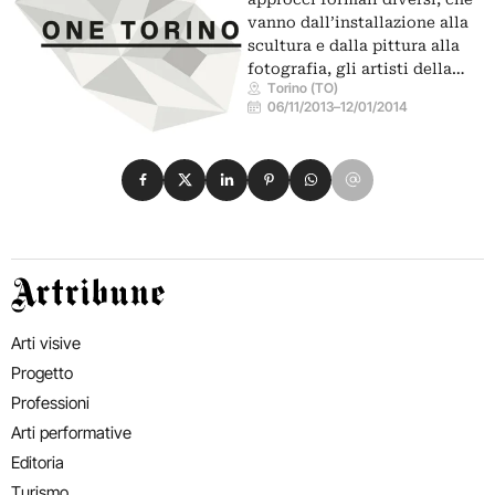
vanno dall’installazione alla
scultura e dalla pittura alla
fotografia, gli artisti della…
Torino (TO)
06/11/2013
–
12/01/2014
Condividi su Facebook
Condividi su X
Condividi su LinkedIn
Condividi su Pinterest
Condividi su WhatsApp
Condividi su Email
Artribune
Arti visive
Progetto
Professioni
Arti performative
Editoria
Turismo