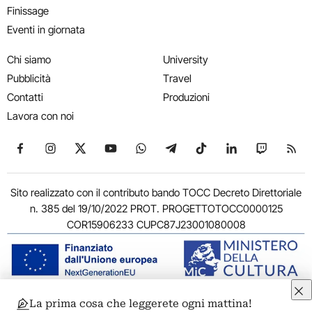
Finissage
Eventi in giornata
Chi siamo
University
Pubblicità
Travel
Contatti
Produzioni
Lavora con noi
Seguici su Facebook
Seguici su Instagram
Seguici su X
Seguici su YouTube
Seguici su WhatsApp
Seguici su Telegram
Seguici su TikTok
Seguici su Link
Seguici su
Segui
Sito realizzato con il contributo bando TOCC Decreto Direttoriale
n. 385 del 19/10/2022 PROT. PROGETTOTOCC0000125
COR15906233 CUPC87J23001080008
La prima cosa che leggerete ogni mattina!
© 2011-2026 ARTRIBUNE srl – Corso Vittorio Emanuele II, 287 –