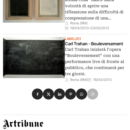
volontà di aprire una
riflessione sulla difficoltà di
comprensione di una…
Roma (RM)
19/04/2013
–
23/05/2013
LABEL201
Carl Trahan - Bouleversement
Carl Trahan inizierà l’opera
“Bouleversement” con una
performance live di fronte al
pubblico, che continuerà per
tre giorni.
Roma (RM)
16/04/2013
Condividi su Facebook
Condividi su X
Condividi su LinkedIn
Condividi su Pinterest
Condividi su WhatsApp
Condividi su Email
Artribune