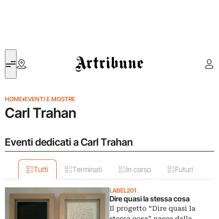
Artribune
HOME
›
EVENTI E MOSTRE
Carl Trahan
Eventi dedicati a Carl Trahan
Tutti
Terminati
In corso
Futuri
LABEL201
Dire quasi la stessa cosa
Il progetto “Dire quasi la
stessa cosa” nasce dalla