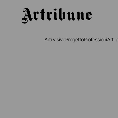
Artribune
Arti visive
Progetto
Professioni
Arti 