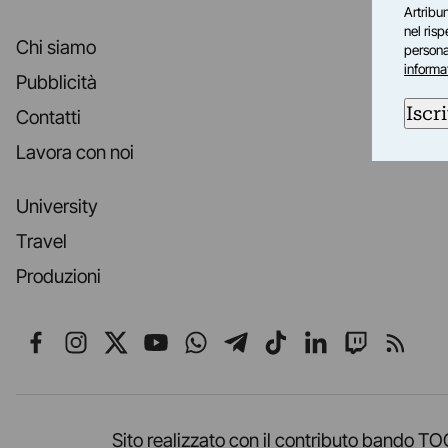
Artribun
nel ris
Chi siamo
personal
informa
Pubblicità
Iscri
Contatti
Lavora con noi
University
Travel
Produzioni
Seguici su Facebook
Seguici su Instagram
Seguici su X
Seguici su YouTube
Seguici su WhatsApp
Seguici su Telegr
Seguici su TikT
Seguici su L
Seguici 
Segui
Sito realizzato con il contributo band