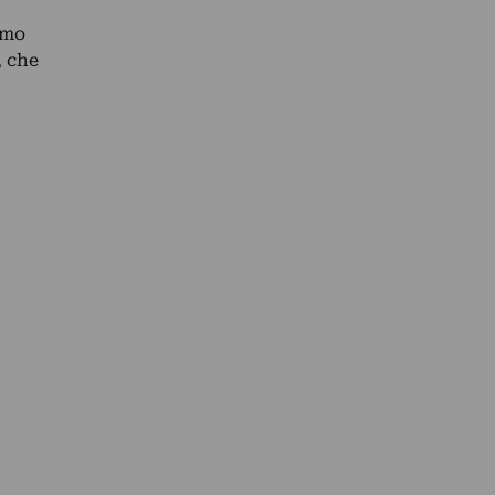
imo
 che