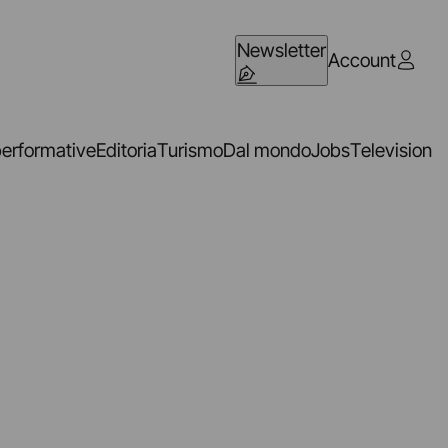
Newsletter
Account
performative
Editoria
Turismo
Dal mondo
Jobs
Television