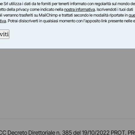
e Srl utilizza i dati da te forniti per tenerti informato con regolarità sul mondo del
petto della privacy come indicato nella
nostra informativa
. Iscrivendoti i tuoi dati
i verranno trasferiti su MailChimp e trattati secondo le modalità riportate in
que
tiva
. Potrai disiscriverti in qualsiasi momento con l'apposito link presente nelle 
viti
am
ok
inkedIn
su Twitch
ci su Rss
o TOCC Decreto Direttoriale n. 385 del 19/10/2022 