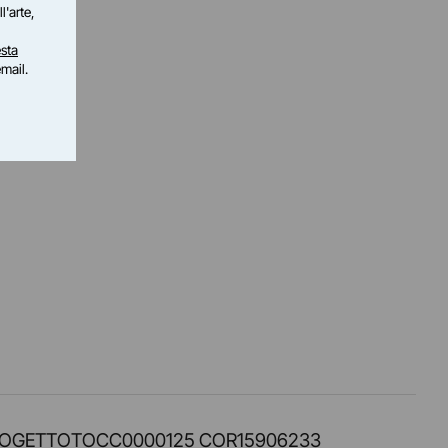
l'arte,
sta
email.
PROT. PROGETTOTOCC0000125 COR15906233