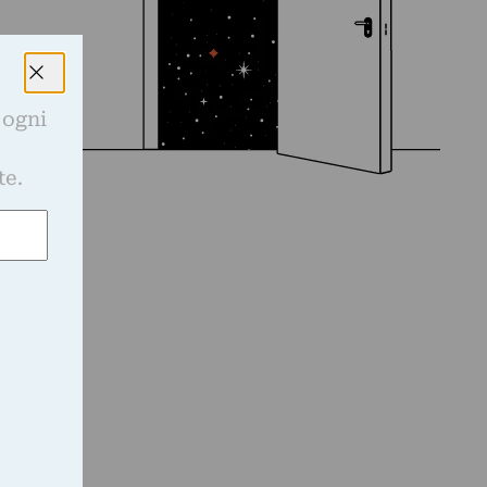
 ogni
e
te.