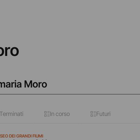
oro
amaria Moro
Terminati
In corso
Futuri
SEO DEI GRANDI FIUMI