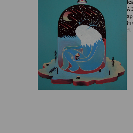
Ic
A 
ap
in