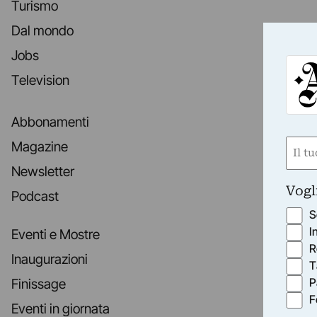
Turismo
Dal mondo
Jobs
Television
Abbonamenti
Nom
Magazine
(Requ
Newsletter
First
Vogl
Podcast
S
I
Eventi e Mostre
R
Inaugurazioni
T
P
Finissage
F
Eventi in giornata