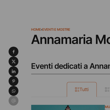
HOME
›
EVENTI E MOSTRE
Annamaria M
Condividi su Facebook
Condividi su X
Eventi dedicati a Ann
Condividi su LinkedIn
Condividi su Pinterest
Condividi su WhatsApp
Tutti
Condividi su Email
MU