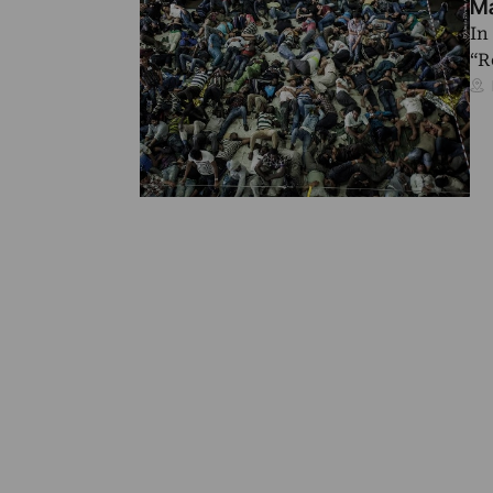
Ma
In
“R