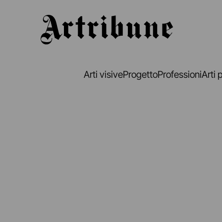
Artribune
Arti visive
Progetto
Professioni
Arti 