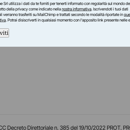
e Srl utilizza i dati da te forniti per tenerti informato con regolarità sul mondo del
petto della privacy come indicato nella
nostra informativa
. Iscrivendoti i tuoi dati
i verranno trasferiti su MailChimp e trattati secondo le modalità riportate in
que
tiva
. Potrai disiscriverti in qualsiasi momento con l'apposito link presente nelle 
viti
am
ok
inkedIn
su Twitch
ci su Rss
o TOCC Decreto Direttoriale n. 385 del 19/10/2022 