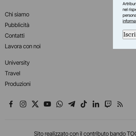
Artribun
nel ris
Chi siamo
personal
informa
Pubblicità
Iscri
Contatti
Lavora con noi
University
Travel
Produzioni
Seguici su Facebook
Seguici su Instagram
Seguici su X
Seguici su YouTube
Seguici su WhatsApp
Seguici su Telegr
Seguici su TikT
Seguici su L
Seguici 
Segui
Sito realizzato con il contributo band