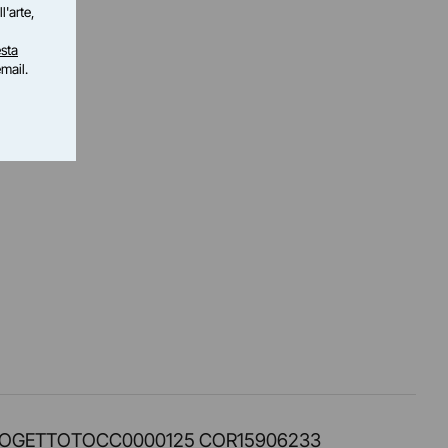
l'arte,
sta
email.
PROT. PROGETTOTOCC0000125 COR15906233