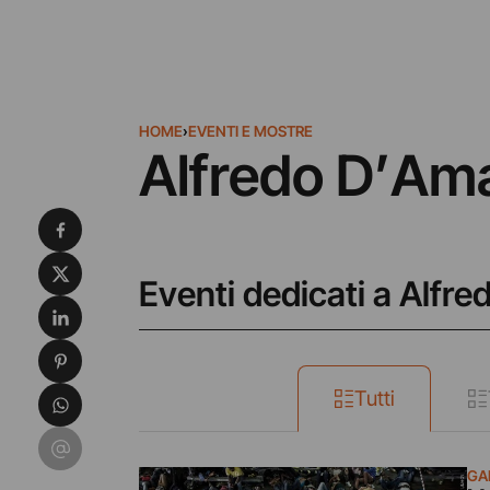
HOME
›
EVENTI E MOSTRE
Alfredo D’Am
Condividi su Facebook
Condividi su X
Eventi dedicati a Alfr
Condividi su LinkedIn
Condividi su Pinterest
Condividi su WhatsApp
Tutti
Condividi su Email
GA