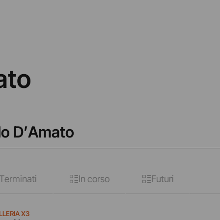
ato
edo D’Amato
Terminati
In corso
Futuri
LLERIA X3