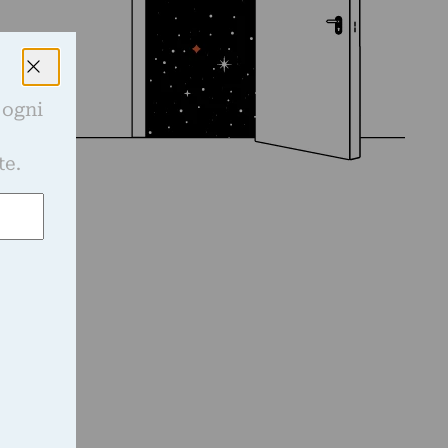
 ogni
e
te.