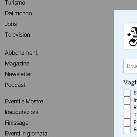
Turismo
Dal mondo
Jobs
Television
Abbonamenti
Nom
Magazine
(Requ
Newsletter
First
Vogl
Podcast
S
I
Eventi e Mostre
R
Inaugurazioni
T
P
Finissage
F
Eventi in giornata