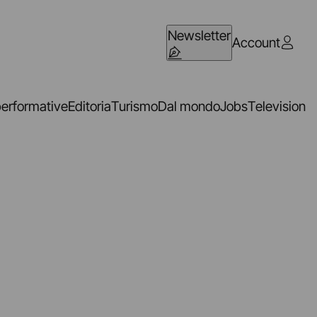
Newsletter
Account
performative
Editoria
Turismo
Dal mondo
Jobs
Television