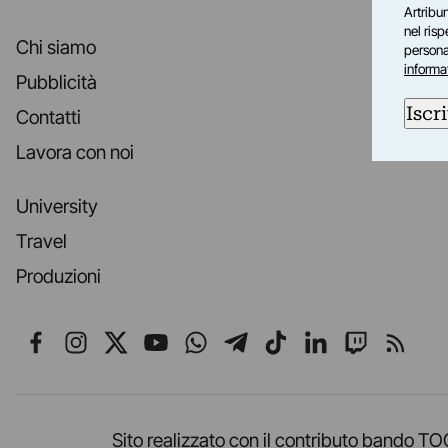
Artribun
nel ris
Chi siamo
personal
informa
Pubblicità
Iscri
Contatti
Lavora con noi
University
Travel
Produzioni
Seguici su Facebook
Seguici su Instagram
Seguici su X
Seguici su YouTube
Seguici su WhatsApp
Seguici su Telegr
Seguici su TikT
Seguici su L
Seguici 
Segui
Sito realizzato con il contributo band