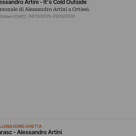
essandro Artini - It’s Cold Outside
rsonale di Alessandro Artini a Ortisei.
06/12/2025
–
21/02/2026
Ortisei (CH)
LLERIA DORIS GHETTA
rasc - Alessandro Artini