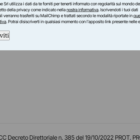
e Srl utilizza i dati da te forniti per tenerti informato con regolarità sul mondo del
petto della privacy come indicato nella
nostra informativa
. Iscrivendoti i tuoi dati
i verranno trasferiti su MailChimp e trattati secondo le modalità riportate in
que
tiva
. Potrai disiscriverti in qualsiasi momento con l'apposito link presente nelle 
viti
am
ok
inkedIn
su Twitch
ci su Rss
o TOCC Decreto Direttoriale n. 385 del 19/10/2022 