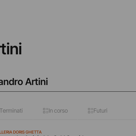
tini
andro Artini
Terminati
In corso
Futuri
LLERIA DORIS GHETTA