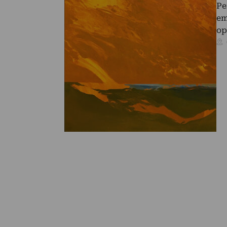
Pe
em
op