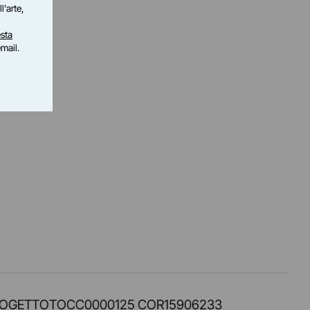
l'arte,
sta
email.
PROT. PROGETTOTOCC0000125 COR15906233