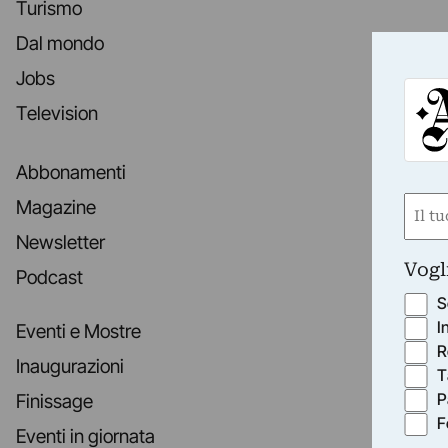
Turismo
Dal mondo
Jobs
Television
Abbonamenti
Nom
Magazine
(Requ
Newsletter
First
Vogl
Podcast
S
I
Eventi e Mostre
R
Inaugurazioni
T
P
Finissage
F
Eventi in giornata