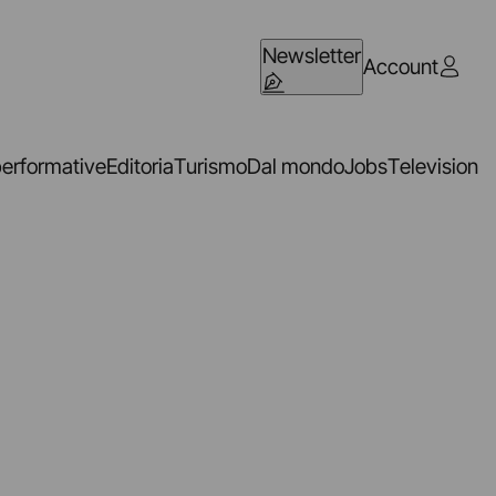
Newsletter
Account
performative
Editoria
Turismo
Dal mondo
Jobs
Television