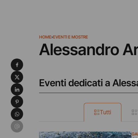
HOME
›
EVENTI E MOSTRE
Alessandro Ar
Condividi su Facebook
Condividi su X
Eventi dedicati a Aless
Condividi su LinkedIn
Condividi su Pinterest
Condividi su WhatsApp
Tutti
Condividi su Email
GA