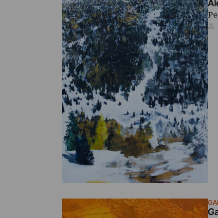
Al
Pe
GA
Ga