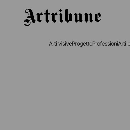
Artribune
Arti visive
Progetto
Professioni
Arti 