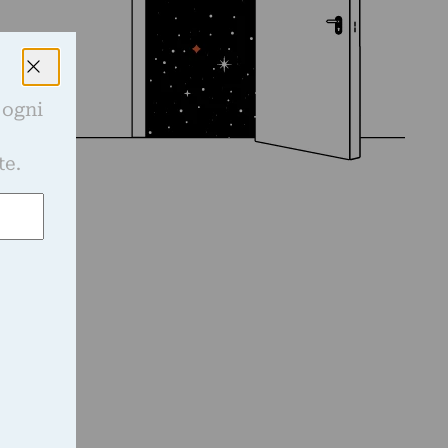
 ogni
e
te.