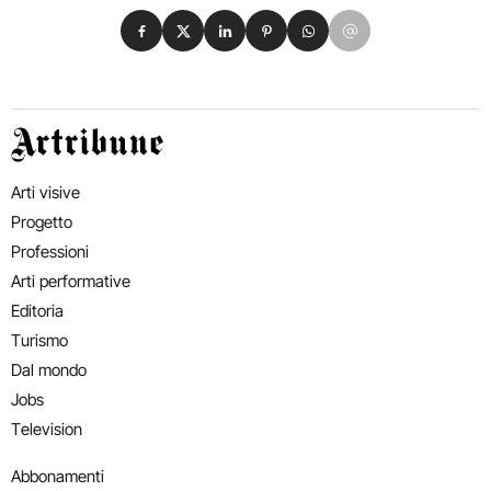
Condividi su Facebook
Condividi su X
Condividi su LinkedIn
Condividi su Pinterest
Condividi su WhatsApp
Condividi su Email
Artribune
Arti visive
Progetto
Professioni
Arti performative
Editoria
Turismo
Dal mondo
Jobs
Television
Abbonamenti