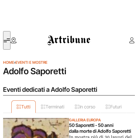
Artribune
HOME
›
EVENTI E MOSTRE
Adolfo Saporetti
Eventi dedicati a Adolfo Saporetti
Tutti
Terminati
In corso
Futuri
GALLERIA EUROPA
50 Saporetti - 50 anni
dalla morte di Adolfo Saporetti
In mostra più di 30 lavori del