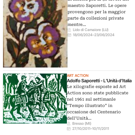
maestro Saporetti. Le opere
provengono per la maggior
parte da collezioni private
mentre…
Lido di Camaiore (LU)
18/06/2024
–
23/06/2024
ART ACTION
Adolfo Saporetti - L’Unità d’Italia
Le xilografie esposte ad Art
Action sono state pubblicate
nel 1961 sul settimanle
“Tempo illustrato” in
occasione del Centenario
dell’Unità…
Bresso (MI)
27/10/2011
–
10/11/2011