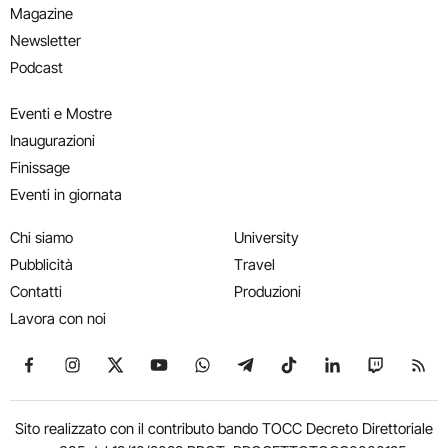
Magazine
Newsletter
Podcast
Eventi e Mostre
Inaugurazioni
Finissage
Eventi in giornata
Chi siamo
University
Pubblicità
Travel
Contatti
Produzioni
Lavora con noi
Seguici su Facebook
Seguici su Instagram
Seguici su X
Seguici su YouTube
Seguici su WhatsApp
Seguici su Telegram
Seguici su TikTok
Seguici su Link
Seguici su
Segui
Sito realizzato con il contributo bando TOCC Decreto Direttoriale