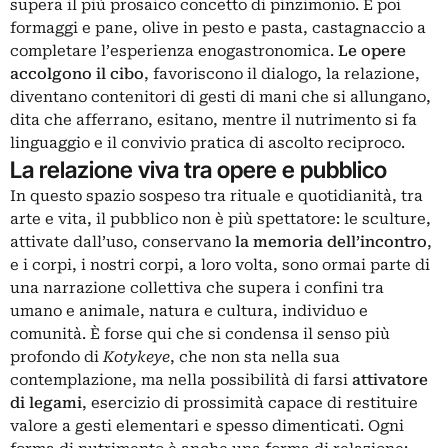
supera il più prosaico concetto di pinzimonio. E poi
formaggi e pane, olive in pesto e pasta, castagnaccio a
completare l’esperienza enogastronomica.
Le opere
accolgono il cibo
, favoriscono il dialogo, la relazione,
diventano contenitori di gesti di mani che si allungano,
dita che afferrano, esitano, mentre il nutrimento si fa
linguaggio e il convivio pratica di ascolto reciproco.
La relazione viva tra opere e pubblico
In questo spazio sospeso tra rituale e quotidianità, tra
arte e vita, il pubblico non è più spettatore: le sculture,
attivate dall’uso, conservano
la memoria dell’incontro
,
e i corpi, i nostri corpi, a loro volta, sono ormai parte di
una narrazione collettiva che supera i confini tra
umano e animale, natura e cultura, individuo e
comunità. È forse qui che si condensa il senso più
profondo di
Kotykeye
, che non sta nella sua
contemplazione, ma nella possibilità di farsi
attivatore
di legami
, esercizio di prossimità capace di restituire
valore a gesti elementari e spesso dimenticati. Ogni