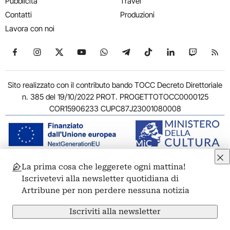
Pubblicità
Travel
Contatti
Produzioni
Lavora con noi
Seguici su Facebook
Seguici su Instagram
Seguici su X
Seguici su YouTube
Seguici su WhatsApp
Seguici su Telegram
Seguici su TikTok
Seguici su Link
Seguici su
Segui
Sito realizzato con il contributo bando TOCC Decreto Direttoriale
n. 385 del 19/10/2022 PROT. PROGETTOTOCC0000125
COR15906233 CUPC87J23001080008
La prima cosa che leggerete ogni mattina!
© 2011-2026 ARTRIBUNE srl – Corso Vittorio Emanuele II, 287 –
Iscrivetevi alla newsletter quotidiana di
00186 Roma - P.I. 11381581005
Artribune per non perdere nessuna notizia
Privacy: Responsabile della protezione dei dati personali
ARTRIBUNE srl – Corso Vittorio Emanuele II, 287 – 00186 Roma
Iscriviti alla newsletter
Termini e condizioni
Privacy Policy
Cookie Policy
Credits