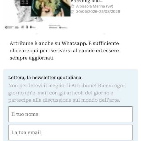
Breeding and…
Albissola Marina (SV)
30/05/2026
–
25/08/2026
Artribune è anche su Whatsapp. È sufficiente
cliccare qui
per iscriversi al canale ed essere
sempre aggiornati
Lettera, la newsletter quotidiana
Non perdetevi il meglio di Artribune! Ricevi ogni
giorno un'e-mail con gli articoli del giorno e
partecipa alla discussione sul mondo dell'arte.
Nome
(Obbligatorio)
Nome
Email
(Obbligatorio)