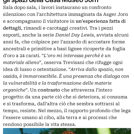
Sala dopo sala, i lavori instaurano un confronto
silenzioso con l’architettura immaginata da Asger Jorn
e accompagnano il visitatore in
un’esperienza fatta di
dettagli
, rimandi e carotaggi creativi. Tra i pezzi
esposti, anche la serie
Daniel Day Lewis
, avviata alcuni
anni fa, che colpisce per l’azzardo di accostare forme
ancestrali e primitive a basi lignee ricoperte da foglia
d’oro a 24 carati. “
L’oro mi interessa perché è un
materiale alieno
”, osserva Trevisani che rifugge ogni
idea di lusso o ostentazione. “
Arriva dallo spazio, non
ossida, è immarcescibile. È una presenza che dialoga con
la vulnerabilità e la trasformazione delle materie
organiche
”. Un
contrasto
che attraversa l’intero
progetto: da una parte ciò che si deteriora, si consuma
e si trasforma, dall’altra ciò che sembra sottrarsi al
tempo, resiste. Nel mezzo, il rapporto profondo che lega
l’essere umano al cibo, alla terra e ai processi che
rendono possibile la vita stessa.