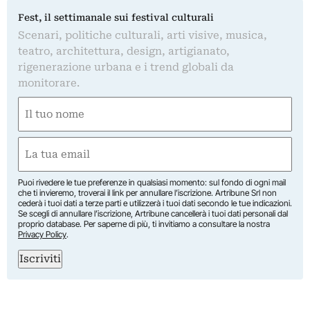
Fest, il settimanale sui festival culturali
Scenari, politiche culturali, arti visive, musica,
teatro, architettura, design, artigianato,
rigenerazione urbana e i trend globali da
monitorare.
Nome
(Obbligatorio)
Nome
Email
(Obbligatorio)
Puoi rivedere le tue preferenze in qualsiasi momento: sul fondo di ogni mail
che ti invieremo, troverai il link per annullare l’iscrizione. Artribune Srl non
cederà i tuoi dati a terze parti e utilizzerà i tuoi dati secondo le tue indicazioni.
Se scegli di annullare l’iscrizione, Artribune cancellerà i tuoi dati personali dal
proprio database. Per saperne di più, ti invitiamo a consultare la nostra
Privacy Policy
.
Iscriviti