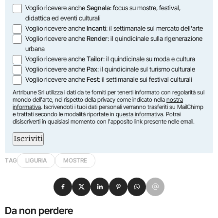
Opzioni
Voglio ricevere anche
Segnala
: focus su mostre, festival,
didattica ed eventi culturali
Voglio ricevere anche
Incanti
: il settimanale sul mercato dell'arte
Voglio ricevere anche
Render
: il quindicinale sulla rigenerazione
urbana
Voglio ricevere anche
Tailor
: il quindicinale su moda e cultura
Voglio ricevere anche
Pax
: il quindicinale sul turismo culturale
Voglio ricevere anche
Fest
: il settimanale sui festival culturali
Artribune Srl utilizza i dati da te forniti per tenerti informato con regolarità sul
mondo dell'arte, nel rispetto della privacy come indicato nella
nostra
informativa
. Iscrivendoti i tuoi dati personali verranno trasferiti su MailChimp
e trattati secondo le modalità riportate in
questa informativa
. Potrai
disiscriverti in qualsiasi momento con l'apposito link presente nelle email.
Iscriviti
TAG
LIGURIA
MOSTRE
Condividi su Facebook
Condividi su X
Condividi su LinkedIn
Condividi su Pinterest
Condividi su WhatsApp
Condividi su Email
Da non perdere