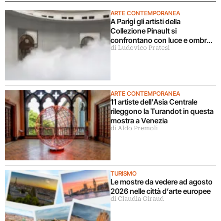
ARTE CONTEMPORANEA
A Parigi gli artisti della
Collezione Pinault si
confrontano con luce e ombra
di Ludovico Pratesi
in una grande mostra
ARTE CONTEMPORANEA
11 artiste dell’Asia Centrale
rileggono la Turandot in questa
mostra a Venezia
di Aldo Premoli
TURISMO
Le mostre da vedere ad agosto
2026 nelle città d’arte europee
di Claudia Giraud