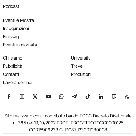
Podcast
Eventi e Mostre
Inaugurazioni
Finissage
Eventi in giornata
Chi siamo
University
Pubblicità
Travel
Contatti
Produzioni
Lavora con noi
Seguici su Facebook
Seguici su Instagram
Seguici su X
Seguici su YouTube
Seguici su WhatsApp
Seguici su Telegram
Seguici su TikTok
Seguici su Link
Seguici su
Segui
Sito realizzato con il contributo bando TOCC Decreto Direttoriale
n. 385 del 19/10/2022 PROT. PROGETTOTOCC0000125
COR15906233 CUPC87J23001080008