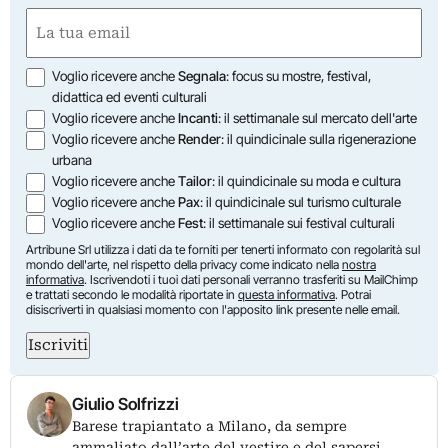
First
Email
(Required)
Opzioni
Voglio ricevere anche
Segnala
: focus su mostre, festival,
didattica ed eventi culturali
Voglio ricevere anche
Incanti
: il settimanale sul mercato dell'arte
Voglio ricevere anche
Render
: il quindicinale sulla rigenerazione
urbana
Voglio ricevere anche
Tailor
: il quindicinale su moda e cultura
Voglio ricevere anche
Pax
: il quindicinale sul turismo culturale
Voglio ricevere anche
Fest
: il settimanale sui festival culturali
Artribune Srl utilizza i dati da te forniti per tenerti informato con regolarità sul
mondo dell'arte, nel rispetto della privacy come indicato nella
nostra
informativa
. Iscrivendoti i tuoi dati personali verranno trasferiti su MailChimp
e trattati secondo le modalità riportate in
questa informativa
. Potrai
disiscriverti in qualsiasi momento con l'apposito link presente nelle email.
Iscriviti
Giulio Solfrizzi
Barese trapiantato a Milano, da sempre
ammaliato dall’arte del vestire e del sapersi