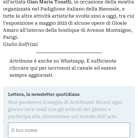
all’artista
Gian Maria Tosatti
, in occasione della mostra
organizzata nel Padiglione italiano della Biennale, e
tutte le altre attività artistiche svolte sino a oggi, tra cui
l’esposizione a maggio 2023 di alcune opere di Gioele
Amaro all’interno della boutique di Avenue Montaigne,
Parigi.
Giulio Solfrizzi
Artribune è anche su Whatsapp. È sufficiente
cliccare qui
per iscriversi al canale ed essere
sempre aggiornati
Lettera, la newsletter quotidiana
Non perdetevi il meglio di Artribune! Ricevi ogni
giorno un'e-mail con gli articoli del giorno e
partecipa alla discussione sul mondo dell'arte.
Nome
(Required)