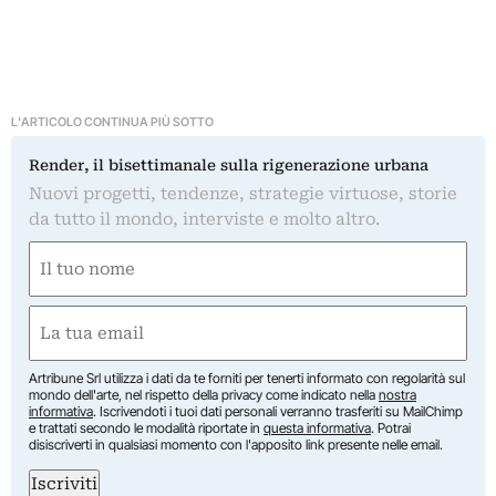
L'ARTICOLO CONTINUA PIÙ SOTTO
Render, il bisettimanale sulla rigenerazione urbana
Nuovi progetti, tendenze, strategie virtuose, storie
da tutto il mondo, interviste e molto altro.
Nome
(Required)
First
Email
(Required)
Artribune Srl utilizza i dati da te forniti per tenerti informato con regolarità sul
mondo dell'arte, nel rispetto della privacy come indicato nella
nostra
informativa
. Iscrivendoti i tuoi dati personali verranno trasferiti su MailChimp
e trattati secondo le modalità riportate in
questa informativa
. Potrai
disiscriverti in qualsiasi momento con l'apposito link presente nelle email.
Iscriviti