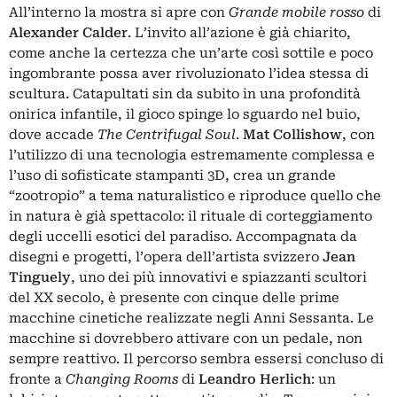
All’interno la mostra si apre con
Grande mobile rosso
di
Alexander Calder
. L’invito all’azione è già chiarito,
come anche la certezza che un’arte così sottile e poco
ingombrante possa aver rivoluzionato l’idea stessa di
scultura. Catapultati sin da subito in una profondità
onirica infantile, il gioco spinge lo sguardo nel buio,
dove accade
The Centrifugal Soul
.
Mat Collishow
, con
l’utilizzo di una tecnologia estremamente complessa e
l’uso di sofisticate stampanti 3D, crea un grande
“zootropio” a tema naturalistico e riproduce quello che
in natura è già spettacolo: il rituale di corteggiamento
degli uccelli esotici del paradiso. Accompagnata da
disegni e progetti, l’opera dell’artista svizzero
Jean
Tinguely
, uno dei più innovativi e spiazzanti scultori
del XX secolo, è presente con cinque delle prime
macchine cinetiche realizzate negli Anni Sessanta. Le
macchine si dovrebbero attivare con un pedale, non
sempre reattivo. Il percorso sembra essersi concluso di
fronte a
Changing Rooms
di
Leandro Herlich
: un