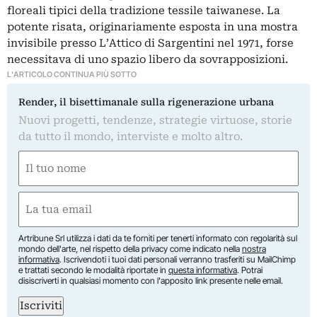
floreali tipici della tradizione tessile taiwanese. La
potente risata, originariamente esposta in una mostra
invisibile presso L’Attico di Sargentini nel 1971, forse
necessitava di uno spazio libero da sovrapposizioni.
L'ARTICOLO CONTINUA PIÙ SOTTO
Render, il bisettimanale sulla rigenerazione urbana
Nuovi progetti, tendenze, strategie virtuose, storie
da tutto il mondo, interviste e molto altro.
Nome
(Required)
First
Email
(Required)
Artribune Srl utilizza i dati da te forniti per tenerti informato con regolarità sul
mondo dell'arte, nel rispetto della privacy come indicato nella
nostra
informativa
. Iscrivendoti i tuoi dati personali verranno trasferiti su MailChimp
e trattati secondo le modalità riportate in
questa informativa
. Potrai
disiscriverti in qualsiasi momento con l'apposito link presente nelle email.
Iscriviti