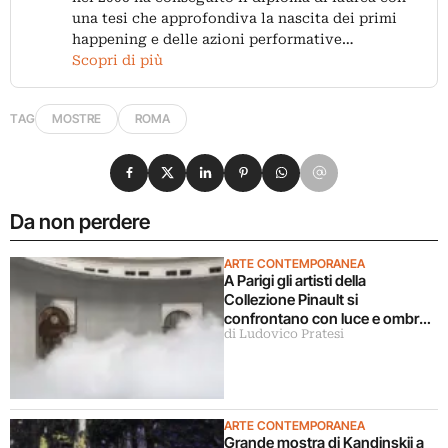
una tesi che approfondiva la nascita dei primi
happening e delle azioni performative…
Scopri di più
TAG
MOSTRE
ROMA
Condividi su Facebook
Condividi su X
Condividi su LinkedIn
Condividi su Pinterest
Condividi su WhatsApp
Condividi su Email
Da non perdere
ARTE CONTEMPORANEA
A Parigi gli artisti della
Collezione Pinault si
confrontano con luce e ombra
di Ludovico Pratesi
in una grande mostra
ARTE CONTEMPORANEA
Grande mostra di Kandinskij a