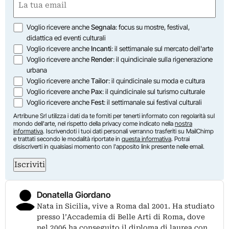
(Required)
Opzioni
Voglio ricevere anche
Segnala
: focus su mostre, festival,
didattica ed eventi culturali
Voglio ricevere anche
Incanti
: il settimanale sul mercato dell'arte
Voglio ricevere anche
Render
: il quindicinale sulla rigenerazione
urbana
Voglio ricevere anche
Tailor
: il quindicinale su moda e cultura
Voglio ricevere anche
Pax
: il quindicinale sul turismo culturale
Voglio ricevere anche
Fest
: il settimanale sui festival culturali
Artribune Srl utilizza i dati da te forniti per tenerti informato con regolarità sul
mondo dell'arte, nel rispetto della privacy come indicato nella
nostra
informativa
. Iscrivendoti i tuoi dati personali verranno trasferiti su MailChimp
e trattati secondo le modalità riportate in
questa informativa
. Potrai
disiscriverti in qualsiasi momento con l'apposito link presente nelle email.
Iscriviti
Donatella Giordano
Nata in Sicilia, vive a Roma dal 2001. Ha studiato
presso l’Accademia di Belle Arti di Roma, dove
nel 2006 ha conseguito il diploma di laurea con