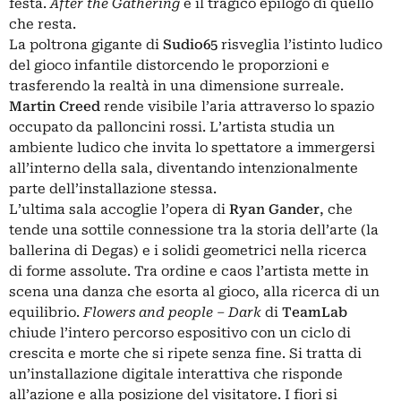
festa.
After the Gathering
è il tragico epilogo di quello
che resta.
La poltrona gigante di
Sudio65
risveglia l’istinto ludico
del gioco infantile distorcendo le proporzioni e
trasferendo la realtà in una dimensione surreale.
Martin Creed
rende visibile l’aria attraverso lo spazio
occupato da palloncini rossi. L’artista studia un
ambiente ludico che invita lo spettatore a immergersi
all’interno della sala, diventando intenzionalmente
parte dell’installazione stessa.
L’ultima sala accoglie l’opera di
Ryan Gander
, che
tende una sottile connessione tra la storia dell’arte (la
ballerina di Degas) e i solidi geometrici nella ricerca
di forme assolute. Tra ordine e caos l’artista mette in
scena una danza che esorta al gioco, alla ricerca di un
equilibrio.
Flowers and people ‒ Dark
di
TeamLab
chiude l’intero percorso espositivo con un ciclo di
crescita e morte che si ripete senza fine. Si tratta di
un’installazione digitale interattiva che risponde
all’azione e alla posizione del visitatore. I fiori si