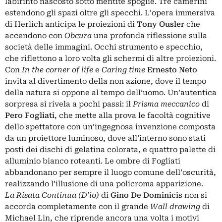
labirinto nascosto sotto mentite spoglie. Tre camerini
estendono gli spazi oltre gli specchi. L’opera immersiva
di Herlich anticipa le proiezioni di
Tony Ousler
che
accendono con
Obcura
una profonda riflessione sulla
società delle immagini. Occhi strumento e specchio,
che riflettono a loro volta gli schermi di altre proiezioni.
Con
In the corner of life
e
Caring time
Ernesto Neto
invita al divertimento della non azione, dove il tempo
della natura si oppone al tempo dell’uomo. Un’autentica
sorpresa si rivela a pochi passi: il
Prisma meccanico
di
Pero Fogliati
, che mette alla prova le facoltà cognitive
dello spettatore con un’ingegnosa invenzione composta
da un proiettore luminoso, dove all’interno sono stati
posti dei dischi di gelatina colorata, e quattro palette di
alluminio bianco roteanti. Le ombre di Fogliati
abbandonano per sempre il luogo comune dell’oscurità,
realizzando l’illusione di una policroma apparizione.
La Risata Continua (D’io)
di
Gino De Dominicis
non si
accorda completamente con il grande
Wall drawing
di
Michael Lin, che riprende ancora una volta i motivi