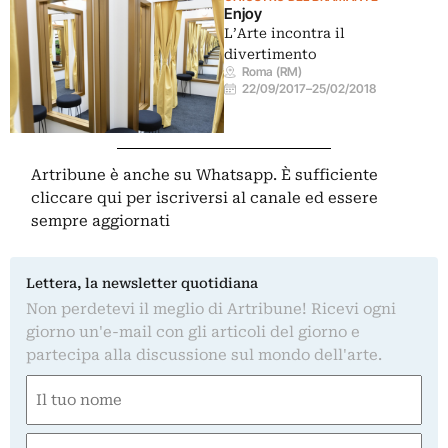
Enjoy
L’Arte incontra il
divertimento
Roma (RM)
22/09/2017
–
25/02/2018
Artribune è anche su Whatsapp. È sufficiente
cliccare qui
per iscriversi al canale ed essere
sempre aggiornati
Lettera, la newsletter quotidiana
Non perdetevi il meglio di Artribune! Ricevi ogni
giorno un'e-mail con gli articoli del giorno e
partecipa alla discussione sul mondo dell'arte.
Nome
(Required)
First
Email