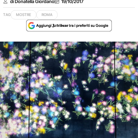
di Donatella Giordano
19/10/2017
TAG
MOSTRE
ROMA