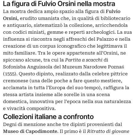
La figura di Fulvio Orsini nella mostra
La mostra dedica ampio spazio alla figura di
Fulvio
Orsini,
erudito umanista che, in qualità di bibliotecario
e antiquario, sistematizzò la collezione, arricchendola
con codici miniati, gemme e reperti archeologici. La sua
influenza si riscontra negli affreschi del Palazzo e nella
creazione di un corpus iconografico che legittimava il
mito familiare. Tra le opere appartenute all’Orsini, ne
spiccano alcune, tra cui la
Partita a scacchi
di
Sofonisba Anguissola del Muzeum Narodowe Poznań
(1555). Questo dipinto, realizzato dalla celebre pittrice
cremonese (una delle poche a fare questo mestiere,
acclamata in tutta l’Europa del suo tempo), raffigura la
stessa artista insieme alle sorelle in una scena
domestica, innovativa per l’epoca nella sua naturalezza
e vivacità compositiva.
Collezioni italiane a confronto
Degni di menzione anche tre dipinti provenienti dal
Museo di Capodimonte
. Il primo è il
Ritratto di giovane