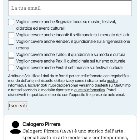
Nome
Email
(Obbligatorio)
Opzioni
Voglio ricevere anche
Segnala
: focus su mostre, festival,
didattica ed eventi culturali
Voglio ricevere anche
Incanti
: il settimanale sul mercato dell'arte
Voglio ricevere anche
Render
: il quindicinale sulla rigenerazione
urbana
Voglio ricevere anche
Tailor
: il quindicinale su moda e cultura
Voglio ricevere anche
Pax
: il quindicinale sul turismo culturale
Voglio ricevere anche
Fest
: il settimanale sui festival culturali
Artribune Srl utilizza i dati da te forniti per tenerti informato con regolarità sul
mondo dell'arte, nel rispetto della privacy come indicato nella
nostra
informativa
. Iscrivendoti i tuoi dati personali verranno trasferiti su MailChimp
e trattati secondo le modalità riportate in
questa informativa
. Potrai
disiscriverti in qualsiasi momento con l'apposito link presente nelle email.
Iscriviti
Calogero Pirrera
Calogero Pirrera (1979) è uno storico dell’arte
specializzato in arte moderna e contemporanea,