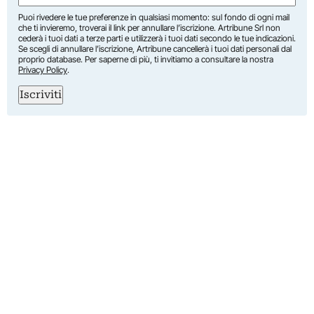
Puoi rivedere le tue preferenze in qualsiasi momento: sul fondo di ogni mail
che ti invieremo, troverai il link per annullare l’iscrizione. Artribune Srl non
cederà i tuoi dati a terze parti e utilizzerà i tuoi dati secondo le tue indicazioni.
Se scegli di annullare l’iscrizione, Artribune cancellerà i tuoi dati personali dal
proprio database. Per saperne di più, ti invitiamo a consultare la nostra
Privacy Policy
.
Iscriviti