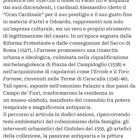
pontefice nel 1534 con il nome di Paolo III) e ampliata
dai suoi discendenti, i cardinali Alessandro (detto il
“Gran Cardinale” per il suo prestigio e il suo gusto fine
in materia d’arte) e Odoardo, rappresentò non solo
un’impresa culturale, ma un vero e proprio strumento
di legittimazione del casato. In un’epoca segnata dalla
Riforma Protestante e dalle conseguenze del Sacco di
Roma (1527), i Farnese promossero una rinascita
urbana e ideologica, culminata nella riqualificazione
michelangiolesca di Piazza del Campidoglio (1538) e
nell’acquisizione di capolavori come l’
Ercole
e il
Toro
Farnese
, rinvenuti nelle Terme di Caracalla (1545-46).
Tali opere, esposte nell’omonimo Palazzo a due passi da
Campo de’ Fiori, trasformarono la residenza in
un museo-simbolo, manifesto del connubio tra potere
temporale e magnificenza antiquaria.
Il percorso si articola in dodici sezioni, ripercorrendo
temi emblematici del collezionismo della famiglia: gli
interventi urbanistici del Giubileo del 1550, gli artefici
della collezione, la passione antiquaria e la pittura