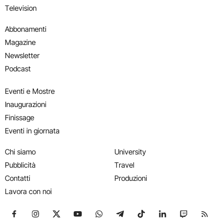
Television
Abbonamenti
Magazine
Newsletter
Podcast
Eventi e Mostre
Inaugurazioni
Finissage
Eventi in giornata
Chi siamo
University
Pubblicità
Travel
Contatti
Produzioni
Lavora con noi
Seguici su Facebook
Seguici su Instagram
Seguici su X
Seguici su YouTube
Seguici su WhatsApp
Seguici su Telegram
Seguici su TikTok
Seguici su Link
Seguici su
Segui