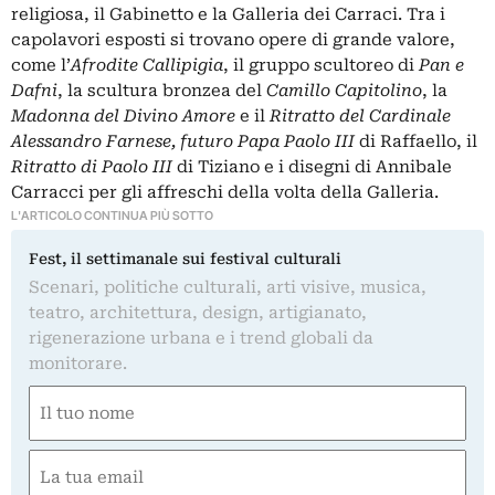
religiosa, il Gabinetto e la Galleria dei Carraci. Tra i
capolavori esposti si trovano opere di grande valore,
come l’
Afrodite Callipigia
, il gruppo scultoreo di
Pan e
Dafni
, la scultura bronzea del
Camillo Capitolino
, la
Madonna del Divino Amore
e il
Ritratto del Cardinale
Alessandro Farnese, futuro Papa Paolo III
di Raffaello, il
Ritratto di Paolo III
di Tiziano e i disegni di Annibale
Carracci per gli affreschi della volta della Galleria.
L'ARTICOLO CONTINUA PIÙ SOTTO
Fest, il settimanale sui festival culturali
Scenari, politiche culturali, arti visive, musica,
teatro, architettura, design, artigianato,
rigenerazione urbana e i trend globali da
monitorare.
Nome
(Obbligatorio)
Nome
Email
(Obbligatorio)