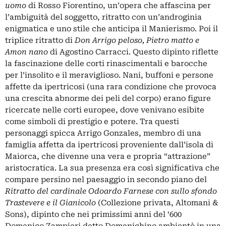
uomo
di Rosso Fiorentino, un’opera che affascina per
l’ambiguità del soggetto, ritratto con un’androginia
enigmatica e uno stile che anticipa il Manierismo. Poi il
triplice ritratto di
Don Arrigo peloso, Pietro matto e
Amon nano
di Agostino Carracci. Questo dipinto riflette
la fascinazione delle corti rinascimentali e barocche
per l’insolito e il meraviglioso. Nani, buffoni e persone
affette da ipertricosi (una rara condizione che provoca
una crescita abnorme dei peli del corpo) erano figure
ricercate nelle corti europee, dove venivano esibite
come simboli di prestigio e potere. Tra questi
personaggi spicca Arrigo Gonzales, membro di una
famiglia affetta da ipertricosi proveniente dall’isola di
Maiorca, che divenne una vera e propria “attrazione”
aristocratica. La sua presenza era così significativa che
compare persino nel paesaggio in secondo piano del
Ritratto del cardinale Odoardo Farnese con sullo sfondo
Trastevere e il Gianicolo
(Collezione privata, Altomani &
Sons), dipinto che nei primissimi anni del ‘600
Domenico Zampieri detto Domenichino ambientò in una