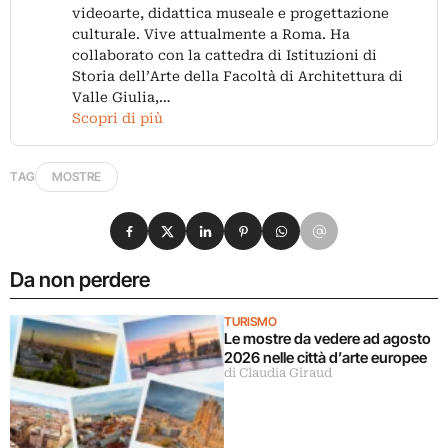
videoarte, didattica museale e progettazione
culturale. Vive attualmente a Roma. Ha
collaborato con la cattedra di Istituzioni di
Storia dell’Arte della Facoltà di Architettura di
Valle Giulia,…
Scopri di più
TAG
MOSTRE
Condividi su Facebook
Condividi su X
Condividi su LinkedIn
Condividi su Pinterest
Condividi su WhatsApp
Condividi su Email
Da non perdere
TURISMO
Le mostre da vedere ad agosto
2026 nelle città d’arte europee
di Claudia Giraud