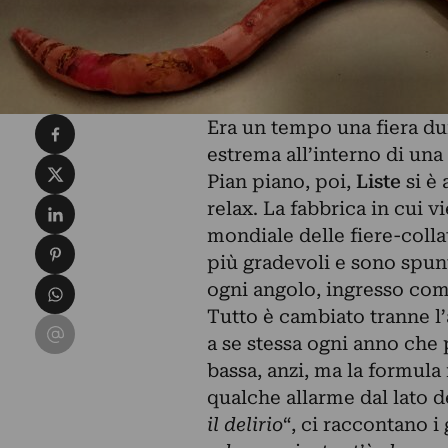
Condividi su Facebook
Era un tempo una fiera dur
estrema all’interno di una
Condividi su X
Pian piano, poi,
Liste
si è 
Condividi su LinkedIn
relax. La fabbrica in cui v
mondiale delle fiere-collate
Condividi su Pinterest
più gradevoli e sono spunt
Condividi su WhatsApp
ogni angolo, ingresso co
Tutto è cambiato tranne l’
Condividi su Email
a se stessa ogni anno che 
bassa, anzi, ma la formula 
qualche allarme dal lato d
il delirio
“, ci raccontano i g