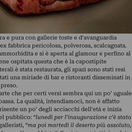
a e pura con gallerie toste e d’avanguardia
 ex fabbrica pericolosa, polverosa, scalcagnata.
ammorbidita e si è aperta al glamour e perfino al
iene ospitata questa che è la capostipite
rali è stata restaurata, gli spazi sono stati resi
ati una miriade di bar e ristoranti disseminati in
mpreso.
arte che per certi versi sembra qui un po’ uguale
passa. La qualità, intendiamoci, non è affatto
risente un po’ degli acciacchi dell’età e inizia
el pubblico: “
lunedì per l’inaugurazione c’è stato
alleristi, “
ma poi martedì il deserto più assoluto,