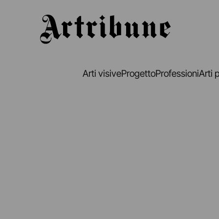
Artribune
Arti visive
Progetto
Professioni
Arti 