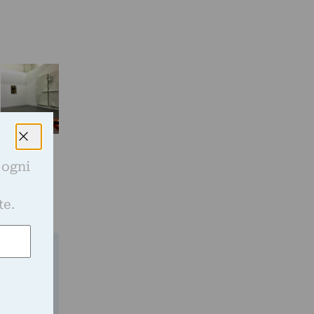
 ogni
e
te.
gli