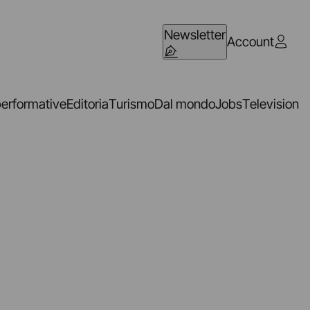
Newsletter
Account
performative
Editoria
Turismo
Dal mondo
Jobs
Television