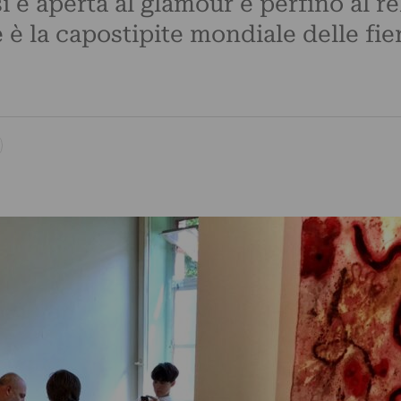
i è aperta al glamour e perfino al re
è la capostipite mondiale delle fier