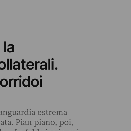
 la
llaterali.
orridoi
vanguardia estrema
ata. Pian piano, poi,