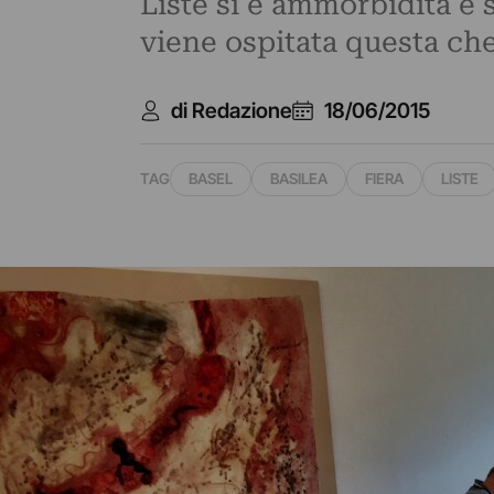
Liste si è ammorbidita e s
viene ospitata questa che 
di Redazione
18/06/2015
TAG
BASEL
BASILEA
FIERA
LISTE