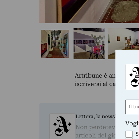
Artribune è anche su 
iscriversi al canale e
Nom
(Requ
Lettera, la newsletter qu
First
Vogl
Non perdetevi il megli
S
articoli del giorno e 