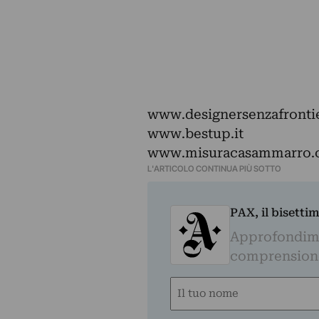
www.designersenzafronti
www.bestup.it
www.misuracasammarro
L'ARTICOLO CONTINUA PIÙ SOTTO
PAX, il bisetti
Approfondime
comprensione 
Nome
(Required)