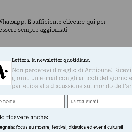
Whatsapp. È sufficiente
cliccare qui
per
d essere sempre aggiornati
Lettera, la newsletter quotidiana
otidiana
Non perdetevi il meglio di Artribune! Ricevi
o di Artribune! Ricevi ogni giorno un'e-mail con 
giorno un'e-mail con gli articoli del giorno 
partecipa alla discussione sul mondo dell'arte.
partecipa alla discussione sul mondo dell'ar
Email
e
Email
(Required)
ired)
(Required)
s su mostre, festival, didattica ed eventi culturali
timanale sul mercato dell'arte
io ricevere anche:
indicinale sulla rigenerazione urbana
egnala
: focus su mostre, festival, didattica ed eventi culturali
dicinale su moda e cultura