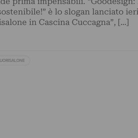
ade prima impensabili. “Goodesign: 
ostenibile!” è lo slogan lanciato ier
isalone in Cascina Cuccagna”, […]
UORISALONE