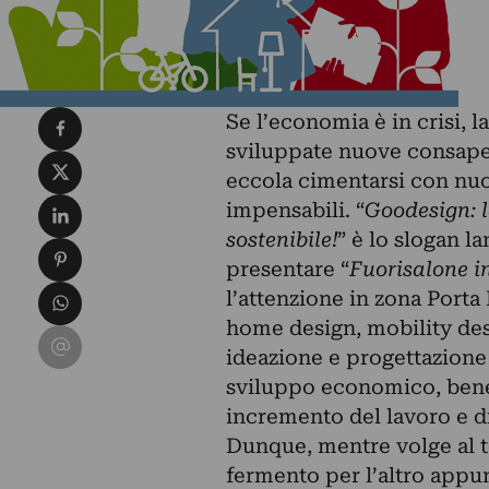
Condividi su Facebook
Se l’economia è in crisi, l
sviluppate nuove consape
Condividi su X
eccola cimentarsi con nuo
Condividi su LinkedIn
impensabili. “
Goodesign: l
sostenibile!
” è lo slogan l
Condividi su Pinterest
presentare “
Fuorisalone 
Condividi su WhatsApp
l’attenzione in zona Port
home design, mobility de
Condividi su Email
ideazione e progettazione 
sviluppo economico, beness
incremento del lavoro e d
Dunque, mentre volge al te
fermento per l’altro appu