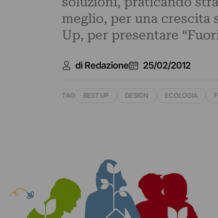
soluzioni, praticando str
meglio, per una crescita s
Up, per presentare “Fuor
di Redazione
25/02/2012
TAG
BEST UP
DESIGN
ECOLOGIA
F