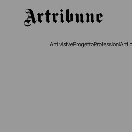
Artribune
Arti visive
Progetto
Professioni
Arti 