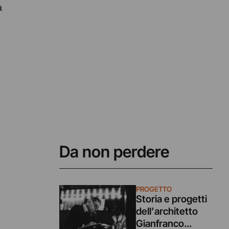
a
l
Da non perdere
PROGETTO
Storia e progetti
dell’architetto
Gianfranco