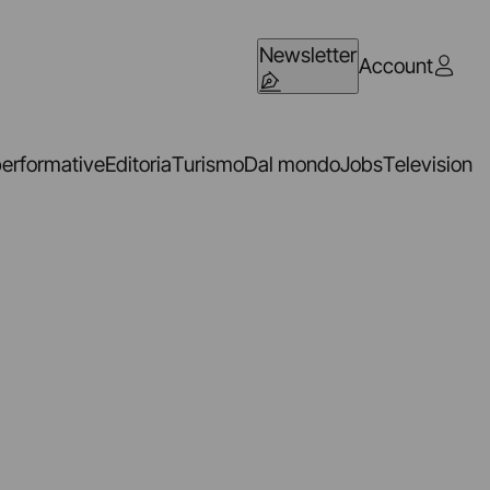
Newsletter
Account
performative
Editoria
Turismo
Dal mondo
Jobs
Television