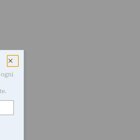
 ogni
gli
e
te.