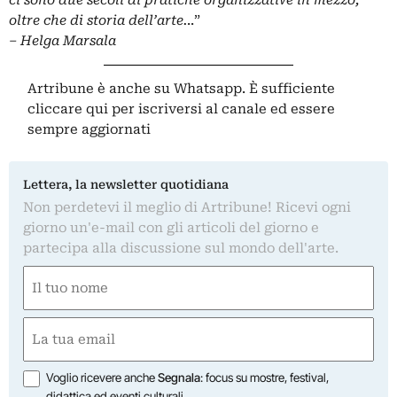
ci sono due secoli di pratiche organizzative in mezzo,
oltre che di storia dell’arte.
..”
– Helga Marsala
Artribune è anche su Whatsapp. È sufficiente
cliccare qui
per iscriversi al canale ed essere
sempre aggiornati
Lettera, la newsletter quotidiana
Non perdetevi il meglio di Artribune! Ricevi ogni
giorno un'e-mail con gli articoli del giorno e
partecipa alla discussione sul mondo dell'arte.
Nome
(Required)
First
Email
(Required)
Opzioni
Voglio ricevere anche
Segnala
: focus su mostre, festival,
didattica ed eventi culturali