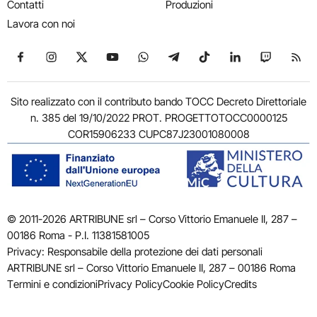
Contatti
Produzioni
Lavora con noi
Seguici su Facebook
Seguici su Instagram
Seguici su X
Seguici su YouTube
Seguici su WhatsApp
Seguici su Telegram
Seguici su TikTok
Seguici su Link
Seguici su
Segui
Sito realizzato con il contributo bando TOCC Decreto Direttoriale
n. 385 del 19/10/2022 PROT. PROGETTOTOCC0000125
COR15906233 CUPC87J23001080008
© 2011-2026 ARTRIBUNE srl – Corso Vittorio Emanuele II, 287 –
00186 Roma - P.I. 11381581005
Privacy: Responsabile della protezione dei dati personali
ARTRIBUNE srl – Corso Vittorio Emanuele II, 287 – 00186 Roma
Termini e condizioni
Privacy Policy
Cookie Policy
Credits