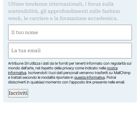
Ultime tendenze internazionali, i focus sulla
sostenibilità, gli approfondimenti sulle fashion
week, le carriere e la formazione accademica.
Nome
(Required)
First
Email
(Required)
Artribune Srl utilizza i dati da te forniti per tenerti informato con regolarità sul
mondo dell'arte, nel rispetto della privacy come indicato nella
nostra
informativa
. Iscrivendoti i tuoi dati personali verranno trasferiti su MailChimp
e trattati secondo le modalità riportate in
questa informativa
. Potrai
disiscriverti in qualsiasi momento con l'apposito link presente nelle email.
Iscriviti