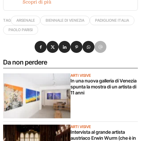
Scopri di più
TAG
ARSENALE
BIENNALE DI VENEZIA
PADIGLIONE ITALIA
PAOLO PARISI
Condividi su Facebook
Condividi su X
Condividi su LinkedIn
Condividi su Pinterest
Condividi su WhatsApp
Condividi su Email
Da non perdere
ARTI VISIVE
In una nuova galleria di Venezia
spunta la mostra di un artista di
11 anni
ARTI VISIVE
Intervista al grande artista
austriaco Erwin Wurm (che è in