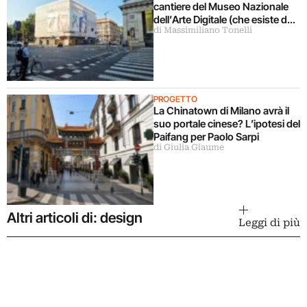
cantiere del Museo Nazionale
dell’Arte Digitale (che esiste da
di Massimiliano Tonelli
5 anni ma ancora non c’è)
PROGETTO
La Chinatown di Milano avrà il
suo portale cinese? L’ipotesi del
Paifang per Paolo Sarpi
di Giulia Giaume
Altri articoli di: design
Leggi di più