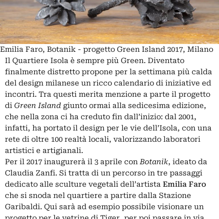
Emilia Faro, Botanik - progetto Green Island 2017, Milano
Il Quartiere Isola è sempre più Green. Diventato
finalmente distretto propone per la settimana più calda
del design milanese un ricco calendario di iniziative ed
incontri. Tra questi merita menzione a parte il progetto
di
Green
Island
giunto ormai alla sedicesima edizione,
che nella zona ci ha creduto fin dall’inizio: dal 2001,
infatti, ha portato il design per le vie dell’Isola, con una
rete di oltre 100 realtà locali, valorizzando laboratori
artistici e artigianali.
Per il 2017 inaugurerà il 3 aprile con
Botanik
, ideato da
Claudia Zanfi. Si tratta di un percorso in tre passaggi
dedicato alle sculture vegetali dell’artista
Emilia Faro
che si snoda nel quartiere a partire dalla Stazione
Garibaldi. Qui sarà ad esempio possibile visionare un
progetto per le vetrine di Tiger, per poi passare in via