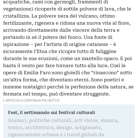
acquatiche, rami con germogli, frammenti di
vegetazione) ricoperte di sottile polvere di lava, che le
cristallizza. La polvere nera del vulcano, ottimo
fertilizzante, rigenera e ridona una nuova vita al fiore,
arrivando direttamente dalle viscere della terra e
portando in sé il potere del fuoco. Una fonte di
ispirazione – per l’artista di origine catanese – è
sicuramente l’Etna che ricopre tutto di fuliggine
durante le sue eruzioni, come un mantello opaco. E poi
basta il vento per fare tornare tutto alla luce. Così le
opere di Emilia Faro sono gioielli che “rinascono” sotto
un’altra forma, che diventano eterni. Sono poetici e
insieme nostalgici perché la perfezione della natura, se
fermata nel tempo, può diventare struggente.
L'ARTICOLO CONTINUA PIÙ SOTTO
Fest, il settimanale sui festival culturali
Scenari, politiche culturali, arti visive, musica,
teatro, architettura, design, artigianato,
rigenerazione urbana e i trend globali da