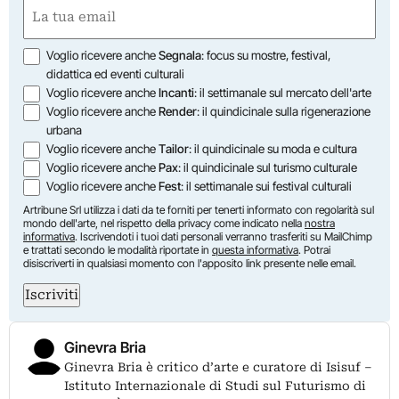
First
Email
(Required)
Opzioni
Voglio ricevere anche
Segnala
: focus su mostre, festival,
didattica ed eventi culturali
Voglio ricevere anche
Incanti
: il settimanale sul mercato dell'arte
Voglio ricevere anche
Render
: il quindicinale sulla rigenerazione
urbana
Voglio ricevere anche
Tailor
: il quindicinale su moda e cultura
Voglio ricevere anche
Pax
: il quindicinale sul turismo culturale
Voglio ricevere anche
Fest
: il settimanale sui festival culturali
Artribune Srl utilizza i dati da te forniti per tenerti informato con regolarità sul
mondo dell'arte, nel rispetto della privacy come indicato nella
nostra
informativa
. Iscrivendoti i tuoi dati personali verranno trasferiti su MailChimp
e trattati secondo le modalità riportate in
questa informativa
. Potrai
disiscriverti in qualsiasi momento con l'apposito link presente nelle email.
Iscriviti
Ginevra Bria
Ginevra Bria è critico d’arte e curatore di Isisuf –
Istituto Internazionale di Studi sul Futurismo di