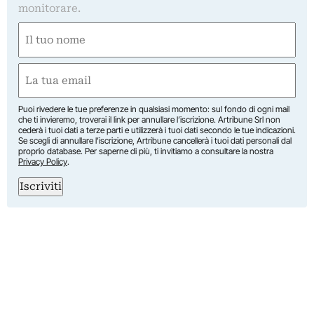
monitorare.
Nome
(Required)
First
Email
(Required)
Puoi rivedere le tue preferenze in qualsiasi momento: sul fondo di ogni mail
che ti invieremo, troverai il link per annullare l’iscrizione. Artribune Srl non
cederà i tuoi dati a terze parti e utilizzerà i tuoi dati secondo le tue indicazioni.
Se scegli di annullare l’iscrizione, Artribune cancellerà i tuoi dati personali dal
proprio database. Per saperne di più, ti invitiamo a consultare la nostra
Privacy Policy
.
Iscriviti