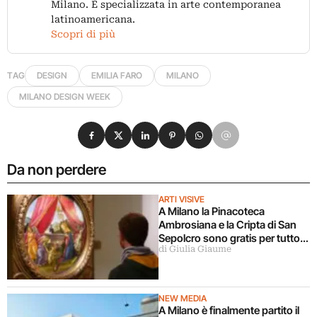
Milano. È specializzata in arte contemporanea
latinoamericana.
Scopri di più
TAG
DESIGN
EMILIA FARO
MILANO
MILANO DESIGN WEEK
Condividi su Facebook
Condividi su X
Condividi su LinkedIn
Condividi su Pinterest
Condividi su WhatsApp
Condividi su Email
Da non perdere
ARTI VISIVE
A Milano la Pinacoteca
Ambrosiana e la Cripta di San
Sepolcro sono gratis per tutto
di Giulia Giaume
agosto (ma solo per milanesi)
NEW MEDIA
A Milano è finalmente partito il