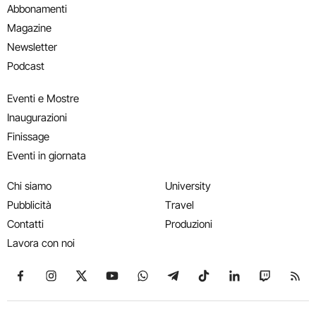
Abbonamenti
Magazine
Newsletter
Podcast
Eventi e Mostre
Inaugurazioni
Finissage
Eventi in giornata
Chi siamo
University
Pubblicità
Travel
Contatti
Produzioni
Lavora con noi
Seguici su Facebook
Seguici su Instagram
Seguici su X
Seguici su YouTube
Seguici su WhatsApp
Seguici su Telegram
Seguici su TikTok
Seguici su Link
Seguici su
Segui