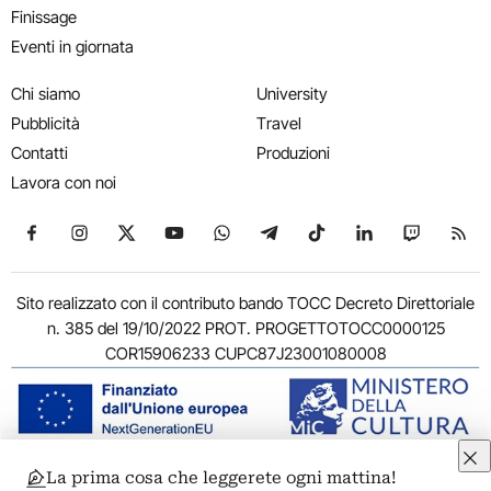
Finissage
Eventi in giornata
Chi siamo
University
Pubblicità
Travel
Contatti
Produzioni
Lavora con noi
Seguici su Facebook
Seguici su Instagram
Seguici su X
Seguici su YouTube
Seguici su WhatsApp
Seguici su Telegram
Seguici su TikTok
Seguici su Link
Seguici su
Segui
Sito realizzato con il contributo bando TOCC Decreto Direttoriale
n. 385 del 19/10/2022 PROT. PROGETTOTOCC0000125
COR15906233 CUPC87J23001080008
La prima cosa che leggerete ogni mattina!
© 2011-2026 ARTRIBUNE srl – Corso Vittorio Emanuele II, 287 –