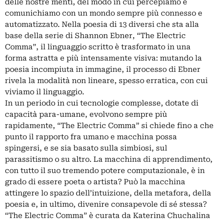
delle nostre menti, del modo in cui percepiamo e
comunichiamo con un mondo sempre più connesso e
automatizzato. Nella poesia di 13 diversi che sta alla
base della serie di Shannon Ebner, “The Electric
Comma”, il linguaggio scritto è trasformato in una
forma astratta e più intensamente visiva: mutando la
poesia incompiuta in immagine, il processo di Ebner
rivela la modalità non lineare, spesso erratica, con cui
viviamo il linguaggio.
In un periodo in cui tecnologie complesse, dotate di
capacità para-umane, evolvono sempre più
rapidamente, “The Electric Comma” si chiede fino a che
punto il rapporto fra umano e macchina possa
spingersi, e se sia basato sulla simbiosi, sul
parassitismo o su altro. La macchina di apprendimento,
con tutto il suo tremendo potere computazionale, è in
grado di essere poeta o artista? Può la macchina
attingere lo spazio dell’intuizione, della metafora, della
poesia e, in ultimo, divenire consapevole di sé stessa?
“The Electric Comma” è curata da Katerina Chuchalina