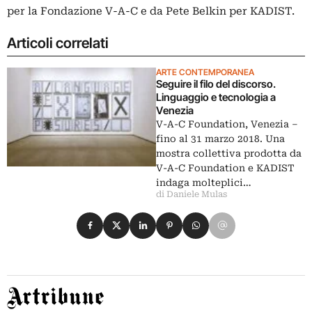
per la Fondazione V-A-C e da Pete Belkin per KADIST.
Articoli correlati
ARTE CONTEMPORANEA
Seguire il filo del discorso.
Linguaggio e tecnologia a
Venezia
V-A-C Foundation, Venezia ‒
fino al 31 marzo 2018. Una
mostra collettiva prodotta da
V-A-C Foundation e KADIST
indaga molteplici…
di Daniele Mulas
Condividi su Facebook
Condividi su X
Condividi su LinkedIn
Condividi su Pinterest
Condividi su WhatsApp
Condividi su Email
Artribune