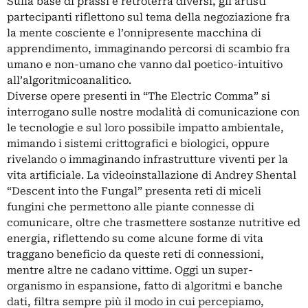
Sulla base di prassi e retroterra diversi, gli artisti
partecipanti riflettono sul tema della negoziazione fra
la mente cosciente e l’onnipresente macchina di
apprendimento, immaginando percorsi di scambio fra
umano e non-umano che vanno dal poetico-intuitivo
all’algoritmicoanalitico.
Diverse opere presenti in “The Electric Comma” si
interrogano sulle nostre modalità di comunicazione con
le tecnologie e sul loro possibile impatto ambientale,
mimando i sistemi crittografici e biologici, oppure
rivelando o immaginando infrastrutture viventi per la
vita artificiale. La videoinstallazione di Andrey Shental
“Descent into the Fungal” presenta reti di miceli
fungini che permettono alle piante connesse di
comunicare, oltre che trasmettere sostanze nutritive ed
energia, riflettendo su come alcune forme di vita
traggano beneficio da queste reti di connessioni,
mentre altre ne cadano vittime. Oggi un super-
organismo in espansione, fatto di algoritmi e banche
dati, filtra sempre più il modo in cui percepiamo,