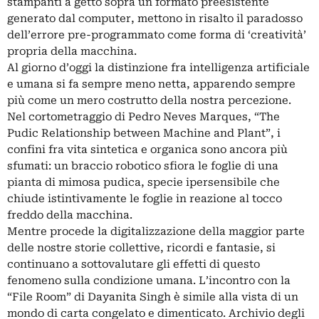
stampanti a getto sopra un formato preesistente
generato dal computer, mettono in risalto il paradosso
dell’errore pre-programmato come forma di ‘creatività’
propria della macchina.
Al giorno d’oggi la distinzione fra intelligenza artificiale
e umana si fa sempre meno netta, apparendo sempre
più come un mero costrutto della nostra percezione.
Nel cortometraggio di Pedro Neves Marques, “The
Pudic Relationship between Machine and Plant”, i
confini fra vita sintetica e organica sono ancora più
sfumati: un braccio robotico sfiora le foglie di una
pianta di mimosa pudica, specie ipersensibile che
chiude istintivamente le foglie in reazione al tocco
freddo della macchina.
Mentre procede la digitalizzazione della maggior parte
delle nostre storie collettive, ricordi e fantasie, si
continuano a sottovalutare gli effetti di questo
fenomeno sulla condizione umana. L’incontro con la
“File Room” di Dayanita Singh è simile alla vista di un
mondo di carta congelato e dimenticato. Archivio degli