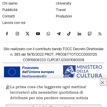
Chi siamo
University
Pubblicità
Travel
Contatti
Produzioni
Lavora con noi
Seguici su Facebook
Seguici su Instagram
Seguici su X
Seguici su YouTube
Seguici su WhatsApp
Seguici su Telegram
Seguici su TikTok
Seguici su Link
Seguici su
Segui
Sito realizzato con il contributo bando TOCC Decreto Direttoriale
n. 385 del 19/10/2022 PROT. PROGETTOTOCC0000125
COR15906233 CUPC87J23001080008
La prima cosa che leggerete ogni mattina!
© 2011-2026 ARTRIBUNE srl – Corso Vittorio Emanuele II, 287 –
Iscrivetevi alla newsletter quotidiana di
00186 Roma - P.I. 11381581005
Artribune per non perdere nessuna notizia
Privacy: Responsabile della protezione dei dati personali
ARTRIBUNE srl – Corso Vittorio Emanuele II, 287 – 00186 Roma