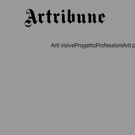
Artribune
Arti visive
Progetto
Professioni
Arti 