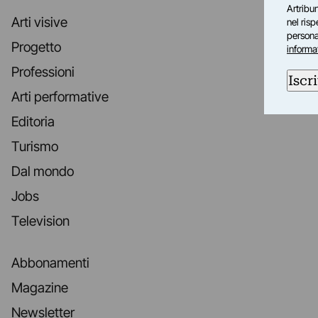
Artribun
Arti visive
nel ris
personal
Progetto
informa
Professioni
Iscri
Arti performative
Editoria
Turismo
Dal mondo
Jobs
Television
Abbonamenti
Magazine
Newsletter