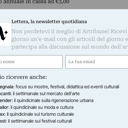
o annuale in cassa ad €3,00
Lettera, la newsletter quotidiana
it
Non perdetevi il meglio di Artribune! Ricevi
giorno un'e-mail con gli articoli del giorno 
partecipa alla discussione sul mondo dell'ar
e
Email
ired)
(Required)
io ricevere anche:
egnala
: focus su mostre, festival, didattica ed eventi culturali
ncanti
: il settimanale sul mercato dell'arte
ender
: il quindicinale sulla rigenerazione urbana
ailor
: il quindicinale su moda e cultura
ax
: Il quindicinale sul turismo culturale
est
: il settimanale sui festival culturali