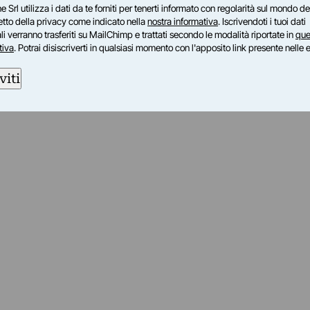
e Srl utilizza i dati da te forniti per tenerti informato con regolarità sul mondo del
petto della privacy come indicato nella
nostra informativa
. Iscrivendoti i tuoi dati
i verranno trasferiti su MailChimp e trattati secondo le modalità riportate in
que
tiva
. Potrai disiscriverti in qualsiasi momento con l'apposito link presente nelle 
viti