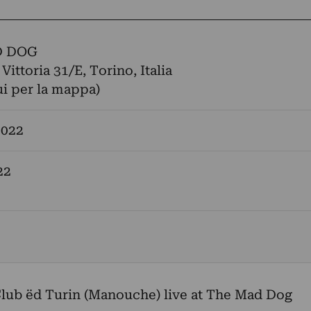
D DOG
Vittoria 31/E, Torino, Italia
ui per la mappa)
2022
22
lub ëd Turin (Manouche) live at The Mad Dog