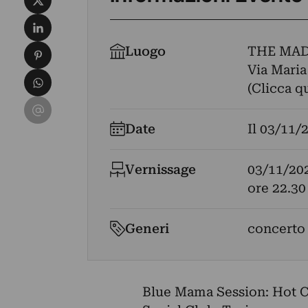
Condividi su LinkedIn
Condividi su Pinterest
Luogo
THE MA
Via Maria 
Condividi su WhatsApp
(Clicca q
Condividi su Email
Date
Il
03/11/
Vernissage
03/11/20
ore 22.30
Generi
concerto
Blue Mama Session: Hot C