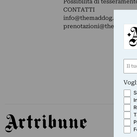
Possibilità di tesserament
CONTATTI
info@themaddog.it
prenotazioni@themaddog.
Nom
(Requ
First
Vogl
S
I
R
T
Artribune
P
F