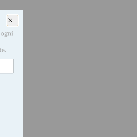
 ogni
e
te.