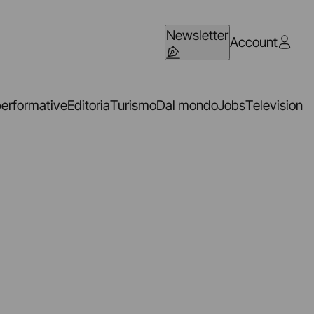
Newsletter
Account
performative
Editoria
Turismo
Dal mondo
Jobs
Television