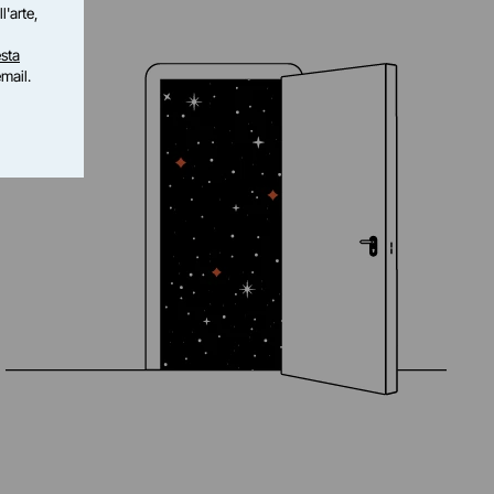
l'arte,
sta
email.