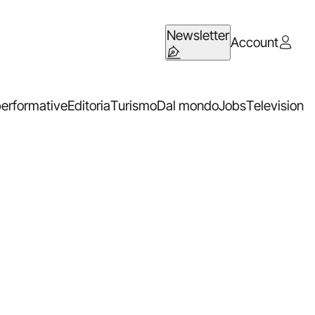
Newsletter
Account
performative
Editoria
Turismo
Dal mondo
Jobs
Television