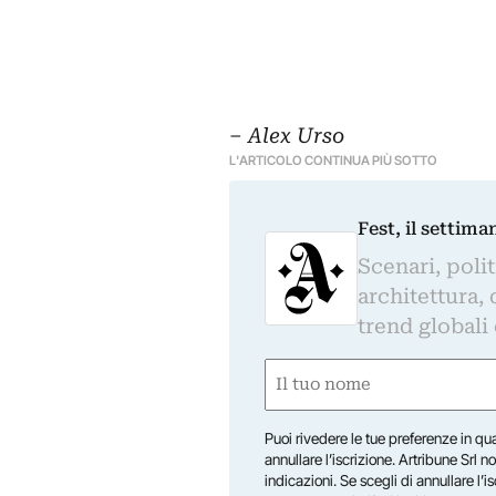
‒
Alex Urso
L'ARTICOLO CONTINUA PIÙ SOTTO
Fest, il settima
Scenari, polit
architettura, 
trend globali
Nome
(Required)
First
Puoi rivedere le tue preferenze in qua
annullare l’iscrizione. Artribune Srl no
indicazioni. Se scegli di annullare l’i