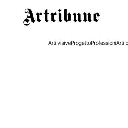
Artribune
Arti visive
Progetto
Professioni
Arti 