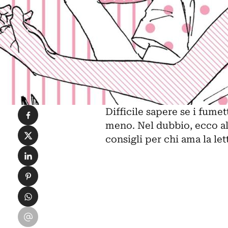
Condividi su Facebook
Difficile sapere se i
fumett
meno. Nel dubbio, ecco alt
Condividi su X
consigli per chi ama la let
Condividi su LinkedIn
Condividi su Pinterest
Condividi su WhatsApp
Condividi su Email