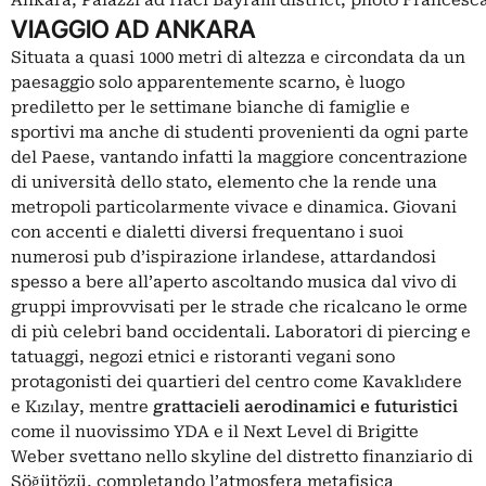
VIAGGIO AD ANKARA
Situata a quasi 1000 metri di altezza e circondata da un
paesaggio solo apparentemente scarno, è luogo
prediletto per le settimane bianche di famiglie e
sportivi ma anche di studenti provenienti da ogni parte
del Paese, vantando infatti la maggiore concentrazione
di università dello stato, elemento che la rende una
metropoli particolarmente vivace e dinamica. Giovani
con accenti e dialetti diversi frequentano i suoi
numerosi pub d’ispirazione irlandese, attardandosi
spesso a bere all’aperto ascoltando musica dal vivo di
gruppi improvvisati per le strade che ricalcano le orme
di più celebri band occidentali. Laboratori di piercing e
tatuaggi, negozi etnici e ristoranti vegani sono
protagonisti dei quartieri del centro come Kavaklıdere
e Kızılay, mentre
grattacieli aerodinamici e futuristici
come il nuovissimo YDA e il Next Level di Brigitte
Weber svettano nello skyline del distretto finanziario di
Söğütözü, completando l’atmosfera metafisica