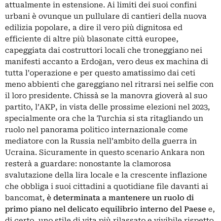
attualmente in estensione. Ai limiti dei suoi confini
urbani è ovunque un pullulare di cantieri della nuova
edilizia popolare, a dire il vero più dignitosa ed
efficiente di altre più blasonate città europee,
capeggiata dai costruttori locali che troneggiano nei
manifesti accanto a Erdoğan, vero deus ex machina di
tutta l’operazione e per questo amatissimo dai ceti
meno abbienti che gareggiano nel ritrarsi nei selfie con
il loro presidente. Chissà se la manovra gioverà al suo
partito, l’AKP, in vista delle prossime elezioni nel 2023,
specialmente ora che la Turchia si sta ritagliando un
ruolo nel panorama politico internazionale come
mediatore con la Russia nell’ambito della guerra in
Ucraina. Sicuramente in questo scenario Ankara non
resterà a guardare: nonostante la clamorosa
svalutazione della lira locale e la crescente inflazione
che obbliga i suoi cittadini a quotidiane file davanti ai
bancomat,
è determinata a mantenere un ruolo di
primo piano nel delicato equilibrio interno del Paese
e,
di certo, uno stile di vita più rilassato e vivibile rispetto