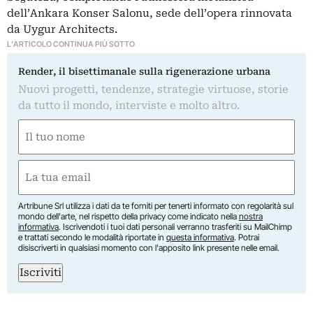
dell’Ankara Konser Salonu, sede dell’opera rinnovata
da Uygur Architects.
L'ARTICOLO CONTINUA PIÙ SOTTO
Render, il bisettimanale sulla rigenerazione urbana
Nuovi progetti, tendenze, strategie virtuose, storie
da tutto il mondo, interviste e molto altro.
Nome
(Required)
First
Email
(Required)
Artribune Srl utilizza i dati da te forniti per tenerti informato con regolarità sul
mondo dell'arte, nel rispetto della privacy come indicato nella
nostra
informativa
. Iscrivendoti i tuoi dati personali verranno trasferiti su MailChimp
e trattati secondo le modalità riportate in
questa informativa
. Potrai
disiscriverti in qualsiasi momento con l'apposito link presente nelle email.
Iscriviti