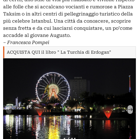
alle folle che si accalcano vocianti e rumorose a Piazza
Taksim o in altri centri di pellegrinaggio turistico della
più celebre
Istanbul
. Una città da conoscere, scoprire
senza fretta e da cui lasciarsi conquistare, un po’come
accadde al giovane Augusto.
‒
Francesca Pompei
ACQUISTA QUI il libro " La Turchia di Erdogan"