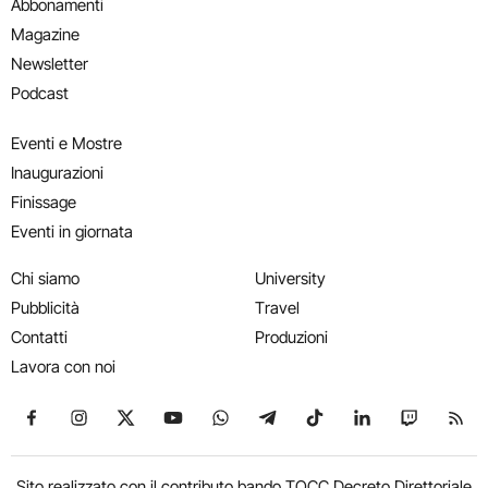
Abbonamenti
Magazine
Newsletter
Podcast
Eventi e Mostre
Inaugurazioni
Finissage
Eventi in giornata
Chi siamo
University
Pubblicità
Travel
Contatti
Produzioni
Lavora con noi
Seguici su Facebook
Seguici su Instagram
Seguici su X
Seguici su YouTube
Seguici su WhatsApp
Seguici su Telegram
Seguici su TikTok
Seguici su Link
Seguici su
Segui
Sito realizzato con il contributo bando TOCC Decreto Direttoriale