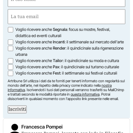
(Required)
First
Email
(Required)
Opzioni
Voglio ricevere anche
Segnala
: focus su mostre, festival,
didattica ed eventi culturali
Voglio ricevere anche
Incanti
: il settimanale sul mercato dell'arte
Voglio ricevere anche
Render
: il quindicinale sulla rigenerazione
urbana
Voglio ricevere anche
Tailor
: il quindicinale su moda e cultura
Voglio ricevere anche
Pax
: il quindicinale sul turismo culturale
Voglio ricevere anche
Fest
: il settimanale sui festival culturali
Artribune Srl utilizza i dati da te forniti per tenerti informato con regolarità sul
mondo dell'arte, nel rispetto della privacy come indicato nella
nostra
informativa
. Iscrivendoti i tuoi dati personali verranno trasferiti su MailChimp
e trattati secondo le modalità riportate in
questa informativa
. Potrai
disiscriverti in qualsiasi momento con l'apposito link presente nelle email.
Iscriviti
Francesca Pompei