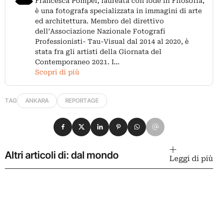
Francesca Pompei, laureata con lode in Filosofia,
è una fotografa specializzata in immagini di arte
ed architettura. Membro del direttivo
dell’Associazione Nazionale Fotografi
Professionisti- Tau-Visual dal 2014 al 2020, è
stata fra gli artisti della Giornata del
Contemporaneo 2021. I…
Scopri di più
TAG
ANKARA
REPORTAGE
Condividi su Facebook
Condividi su X
Condividi su LinkedIn
Condividi su Pinterest
Condividi su WhatsApp
Condividi su Email
Altri articoli di: dal mondo
Leggi di più