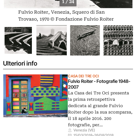
1 / 24
Fulvio Roiter, Venezia, Squero di San
Trovaso, 1970 © Fondazione Fulvio Roiter
Ulteriori info
CASA DEI TRE OCI
Fulvio Roiter - Fotografie 1948-
2007
La Casa dei Tre Oci presenta
la prima retrospettiva
dedicata al grande Fulvio
Roiter dopo la sua scomparsa,
il 18 aprile 2016. 200
fotografie, per…
Venezia (VE)
15/03/2018
–
26/08/2018