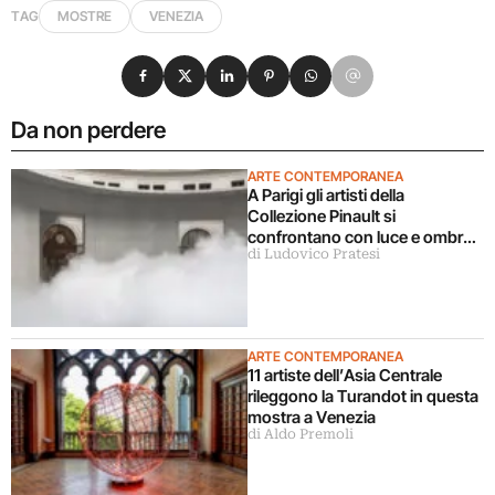
TAG
MOSTRE
VENEZIA
Condividi su Facebook
Condividi su X
Condividi su LinkedIn
Condividi su Pinterest
Condividi su WhatsApp
Condividi su Email
Da non perdere
ARTE CONTEMPORANEA
A Parigi gli artisti della
Collezione Pinault si
confrontano con luce e ombra
di Ludovico Pratesi
in una grande mostra
ARTE CONTEMPORANEA
11 artiste dell’Asia Centrale
rileggono la Turandot in questa
mostra a Venezia
di Aldo Premoli