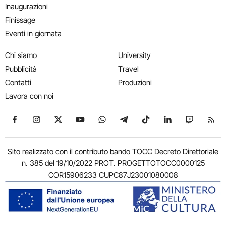
Inaugurazioni
Finissage
Eventi in giornata
Chi siamo
University
Pubblicità
Travel
Contatti
Produzioni
Lavora con noi
Seguici su Facebook
Seguici su Instagram
Seguici su X
Seguici su YouTube
Seguici su WhatsApp
Seguici su Telegram
Seguici su TikTok
Seguici su Link
Seguici su
Segui
Sito realizzato con il contributo bando TOCC Decreto Direttoriale
n. 385 del 19/10/2022 PROT. PROGETTOTOCC0000125
COR15906233 CUPC87J23001080008