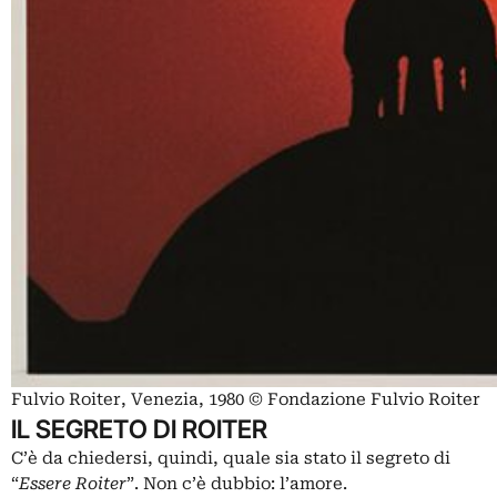
Fulvio Roiter, Venezia, 1980 © Fondazione Fulvio Roiter
IL SEGRETO DI ROITER
C’è da chiedersi, quindi, quale sia stato il segreto di
“
Essere Roiter
”. Non c’è dubbio: l’amore.