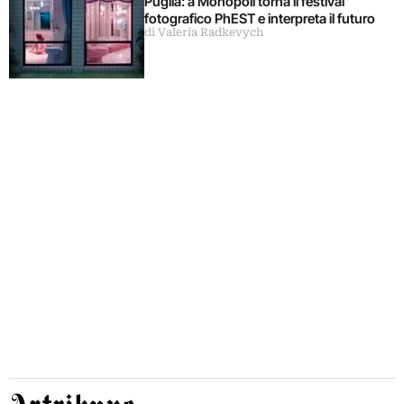
Puglia: a Monopoli torna il festival
fotografico PhEST e interpreta il futuro
di Valeria Radkevych
Artribune