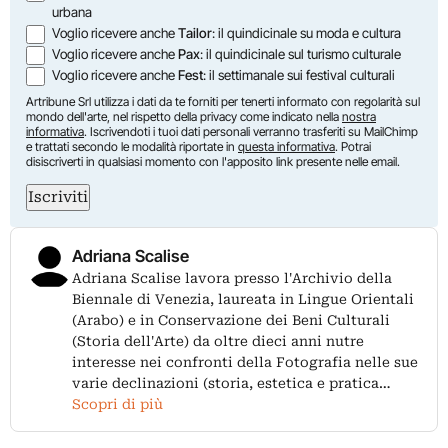
urbana
Voglio ricevere anche
Tailor
: il quindicinale su moda e cultura
Voglio ricevere anche
Pax
: il quindicinale sul turismo culturale
Voglio ricevere anche
Fest
: il settimanale sui festival culturali
Artribune Srl utilizza i dati da te forniti per tenerti informato con regolarità sul
mondo dell'arte, nel rispetto della privacy come indicato nella
nostra
informativa
. Iscrivendoti i tuoi dati personali verranno trasferiti su MailChimp
e trattati secondo le modalità riportate in
questa informativa
. Potrai
disiscriverti in qualsiasi momento con l'apposito link presente nelle email.
Iscriviti
Adriana Scalise
Adriana Scalise lavora presso l'Archivio della
Biennale di Venezia, laureata in Lingue Orientali
(Arabo) e in Conservazione dei Beni Culturali
(Storia dell'Arte) da oltre dieci anni nutre
interesse nei confronti della Fotografia nelle sue
varie declinazioni (storia, estetica e pratica…
Scopri di più