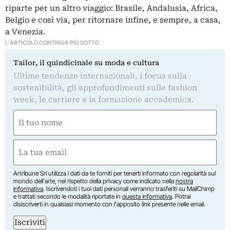
riparte per un altro viaggio: Brasile, Andalusia, Africa,
Belgio e così via, per ritornare infine, e sempre, a casa,
a Venezia.
L'ARTICOLO CONTINUA PIÙ SOTTO
Tailor, il quindicinale su moda e cultura
Ultime tendenze internazionali, i focus sulla
sostenibilità, gli approfondimenti sulle fashion
week, le carriere e la formazione accademica.
Nome
(Obbligatorio)
Nome
Email
(Obbligatorio)
Artribune Srl utilizza i dati da te forniti per tenerti informato con regolarità sul
mondo dell'arte, nel rispetto della privacy come indicato nella
nostra
informativa
. Iscrivendoti i tuoi dati personali verranno trasferiti su MailChimp
e trattati secondo le modalità riportate in
questa informativa
. Potrai
disiscriverti in qualsiasi momento con l'apposito link presente nelle email.
Iscriviti