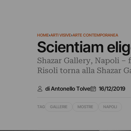
HOME
›
ARTI VISIVE
›
ARTE CONTEMPORANEA
Scientiam elig
Shazar Gallery, Napoli – f
Risoli torna alla Shazar G
di Antonello Tolve
16/12/2019
TAG
GALLERIE
MOSTRE
NAPOLI