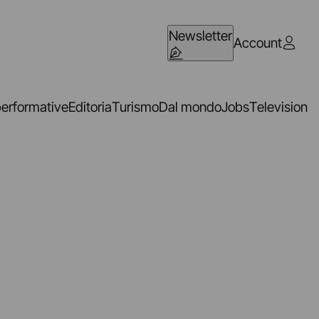
Newsletter
Account
performative
Editoria
Turismo
Dal mondo
Jobs
Television