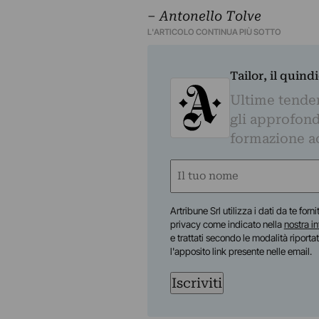
‒
Antonello Tolve
L'ARTICOLO CONTINUA PIÙ SOTTO
Tailor, il quin
Ultime tendenz
gli approfond
formazione a
Nome
(Required)
First
Artribune Srl utilizza i dati da te forn
privacy come indicato nella
nostra i
e trattati secondo le modalità riporta
l'apposito link presente nelle email.
Iscriviti