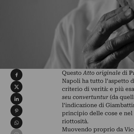
Condividi su Facebook
Questo
Atto originale
di
P
Napoli ha tutto l’aspetto 
Condividi su X
criterio di verità: e più 
Condividi su LinkedIn
seu convertuntur
(da quell
l’indicazione di Giambattis
Condividi su Pinterest
principio delle cose e nel
Condividi su WhatsApp
riottosità.
Muovendo proprio da Vico (
Condividi su Email