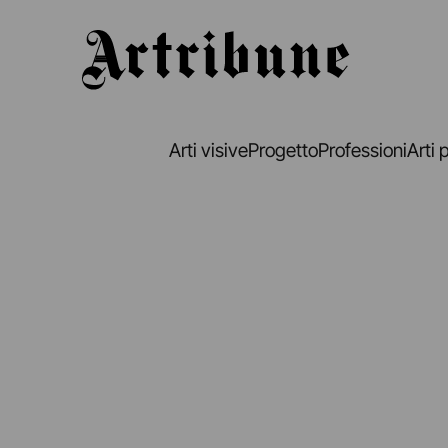
Artribune
Arti visive
Progetto
Professioni
Arti 