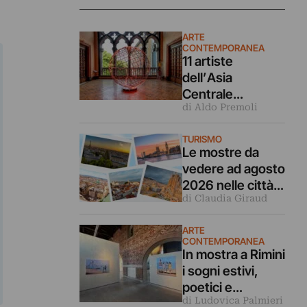
ARTE
CONTEMPORANEA
11 artiste
dell’Asia
Centrale
di Aldo Premoli
rileggono la
Turandot in
TURISMO
questa mostra a
Le mostre da
Venezia
vedere ad agosto
2026 nelle città
di Claudia Giraud
d’arte europee
ARTE
CONTEMPORANEA
In mostra a Rimini
i sogni estivi,
poetici e
di Ludovica Palmieri
malinconici