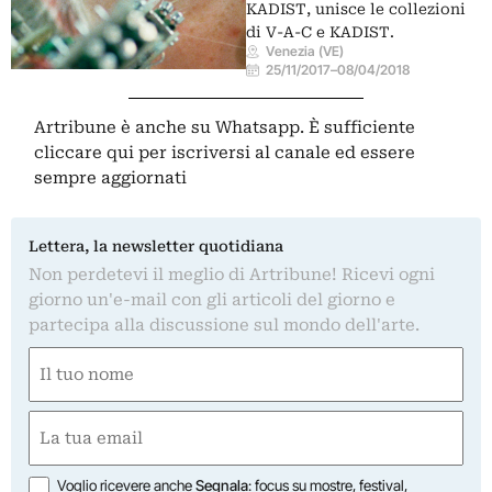
KADIST, unisce le collezioni
di V-A-C e KADIST.
Venezia (VE)
25/11/2017
–
08/04/2018
Artribune è anche su Whatsapp. È sufficiente
cliccare qui
per iscriversi al canale ed essere
sempre aggiornati
Lettera, la newsletter quotidiana
Non perdetevi il meglio di Artribune! Ricevi ogni
giorno un'e-mail con gli articoli del giorno e
partecipa alla discussione sul mondo dell'arte.
Nome
(Required)
First
Email
(Required)
Opzioni
Voglio ricevere anche
Segnala
: focus su mostre, festival,