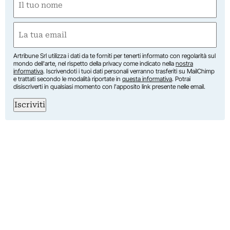
(Required)
First
Email
(Required)
Artribune Srl utilizza i dati da te forniti per tenerti informato con regolarità sul
mondo dell'arte, nel rispetto della privacy come indicato nella
nostra
informativa
. Iscrivendoti i tuoi dati personali verranno trasferiti su MailChimp
e trattati secondo le modalità riportate in
questa informativa
. Potrai
disiscriverti in qualsiasi momento con l'apposito link presente nelle email.
Iscriviti