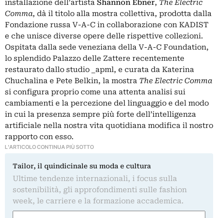
installazione dell’artista
Shannon Ebner
,
The Electric
Comma
, dà il titolo alla mostra collettiva, prodotta dalla
Fondazione russa V-A-C in collaborazione con KADIST
e che unisce diverse opere delle rispettive collezioni.
Ospitata dalla sede veneziana della
V-A-C Foundation
,
lo splendido Palazzo delle Zattere recentemente
restaurato dallo studio _apml, e curata da Katerina
Chuchalina e Pete Belkin, la mostra
The Electric Comma
si configura proprio come una attenta analisi sui
cambiamenti e la percezione del linguaggio e del modo
in cui la presenza sempre più forte dell’intelligenza
artificiale nella nostra vita quotidiana modifica il nostro
rapporto con esso.
L'ARTICOLO CONTINUA PIÙ SOTTO
Tailor, il quindicinale su moda e cultura
Ultime tendenze internazionali, i focus sulla
sostenibilità, gli approfondimenti sulle fashion
week, le carriere e la formazione accademica.
Nome