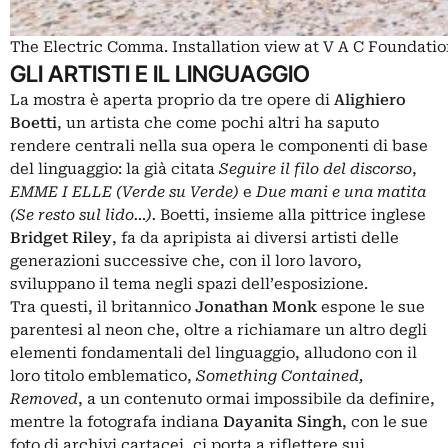
The Electric Comma. Installation view at V A C Foundati
GLI ARTISTI E IL LINGUAGGIO
La mostra è aperta proprio da tre opere di
Alighiero
Boetti
, un artista che come pochi altri ha saputo
rendere centrali nella sua opera le componenti di base
del linguaggio: la già citata
Seguire il filo del discorso
,
EMME I ELLE (Verde su Verde)
e
Due mani e una matita
(Se resto sul lido…).
Boetti, insieme alla pittrice inglese
Bridget Riley
, fa da apripista ai diversi artisti delle
generazioni successive che, con il loro lavoro,
sviluppano il tema negli spazi dell’esposizione.
Tra questi, il britannico
Jonathan Monk
espone le sue
parentesi al neon che, oltre a richiamare un altro degli
elementi fondamentali del linguaggio, alludono con il
loro titolo emblematico,
Something Contained,
Removed
, a un contenuto ormai impossibile da definire,
mentre la fotografa indiana
Dayanita Singh
, con le sue
foto di archivi cartacei, ci porta a riflettere sui