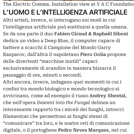
The Electric Comma. Installation view at V A C Foundati
L’UOMO E L’INTELLIGENZA ARTIFICIALE
Altri artisti, invece, si interrogano sui modi in cui
l’intelligenza artificiale può sostituirsi a quella umana.
Se da una parte il duo
Fabien Giraud & Raphaël Siboni
dedica un video a Deep Blue, il computer capace di
battere a scacchi il Campione del Mondo Garry
Kasparov, dall’altra il napoletano
Piero Golia
propone
delle divertenti “macchine inutili” capaci
esclusivamente di scandire in maniera bizzarra il
passaggio di ore, minuti o secondi.
Altri ancora, invece, indagano quei momenti in cui i
confini tra mondo biologico e mondo tecnologico si
avvicinano, come ad esempio il russo
Andrey Shental
,
che nell’opera
Descent into the Fungal
delinea un
interessante rapporto tra i miceli dei funghi, intrecci
filamentosi che permettono ai funghi stessi di
“comunicare” tra loro, e le nostre reti di comunicazione
digitale, o il portoghese
Pedro Neves Marques
, nel cui