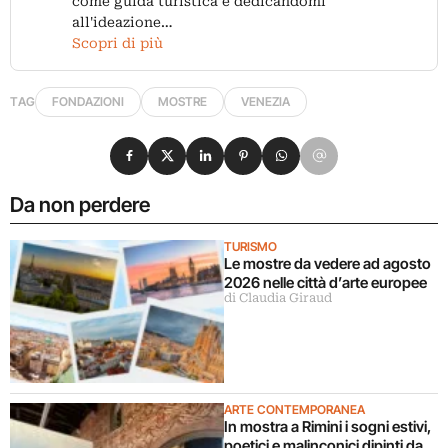
come guida turistica e dedicandomi
all'ideazione…
Scopri di più
TAG
FONDAZIONI
MOSTRE
VENEZIA
Condividi su Facebook
Condividi su X
Condividi su LinkedIn
Condividi su Pinterest
Condividi su WhatsApp
Condividi su Email
Da non perdere
TURISMO
Le mostre da vedere ad agosto
2026 nelle città d’arte europee
di Claudia Giraud
ARTE CONTEMPORANEA
In mostra a Rimini i sogni estivi,
poetici e malinconici dipinti da