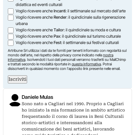
didattica ed eventi culturali
Voglio ricevere anche
Incanti
: il settimanale sul mercato dell'arte
Voglio ricevere anche
Render
: il quindicinale sulla rigenerazione
urbana
Voglio ricevere anche
Tailor
: il quindicinale su moda e cultura
Voglio ricevere anche
Pax
: il quindicinale sul turismo culturale
Voglio ricevere anche
Fest
: il settimanale sui festival culturali
Artribune Srl utilizza i dati da te forniti per tenerti informato con regolarità sul
mondo dell'arte, nel rispetto della privacy come indicato nella
nostra
informativa
. Iscrivendoti i tuoi dati personali verranno trasferiti su MailChimp
e trattati secondo le modalità riportate in
questa informativa
. Potrai
disiscriverti in qualsiasi momento con l'apposito link presente nelle email.
Iscriviti
Daniele Mulas
Sono nato a Cagliari nel 1990. Proprio a Cagliari
ho iniziato la mia formazione in ambito artistico
frequentando il corso di laurea in Beni Culturali
storico-artistici e interessandomi alla
comunicazione dei beni artistici, lavorando