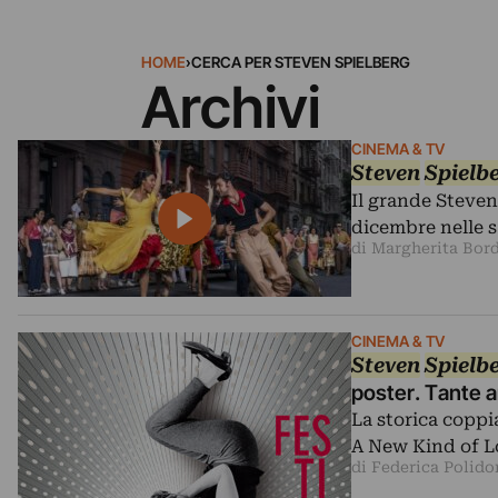
HOME
›
CERCA PER STEVEN SPIELBERG
Archivi
CINEMA & TV
Steven
Spielb
Il grande Steven
dicembre nelle s
di Margherita Bor
CINEMA & TV
Steven
Spielb
poster. Tante a
La storica copp
A New Kind of Lo
di Federica Polido