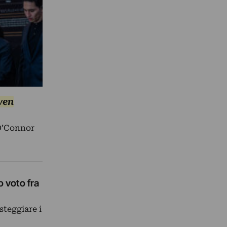
ven
 O’Connor
o voto fra
steggiare i