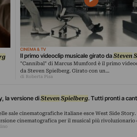
CINEMA & TV
Il primo videoclip musicale girato da
Steven
S
rg
"Cannibal" di Marcus Mumford è il primo videoc
da Steven Spielberg. Girato con un…
di Roberta Pisa
, la versione di
Steven
Spielberg
. Tutti pronti a can
elle sale cinematografiche italiane esce West Side Story. 
rsione cinematografica per il musical più rivoluzionario d
dino