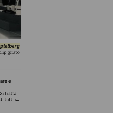
pielberg
lip girato
tare e
Si tratta
i tutti i…