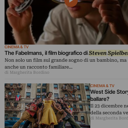
CINEMA & TV
The Fabelmans, il film biografico di
Steven
Spielbe
Non solo un film sul grande sogno di un bambino, ma
anche un racconto familiare…
di Margherita Bordino
CINEMA & TV
West Side Story
ballare?
Il 23 dicembre n
della seconda ve
di Margherita Bor