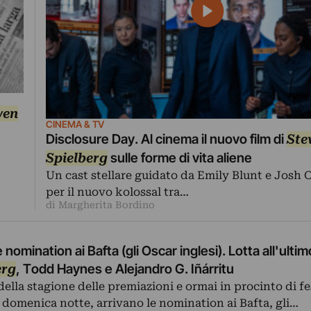
ven
CINEMA & TV
Disclosure Day. Al cinema il nuovo film di
Ste
Spielberg
sulle forme di vita aliene
Un cast stellare guidato da Emily Blunt e Josh
per il nuovo kolossal tra…
di Margherita Bordino
nomination ai Bafta (gli Oscar inglesi). Lotta all'ultim
erg
, Todd Haynes e Alejandro G. Iñárritu
della stagione delle premiazioni e ormai in procinto di fe
domenica notte, arrivano le nomination ai Bafta, gli…