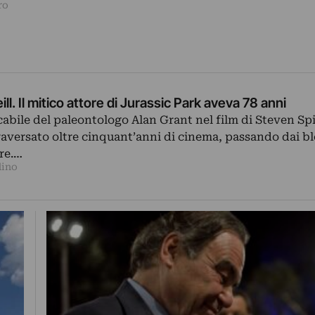
ro
l. Il mitico attore di Jurassic Park aveva 78 anni
abile del paleontologo Alan Grant nel film di Steven Sp
raversato oltre cinquant’anni di cinema, passando dai b
re.…
dino