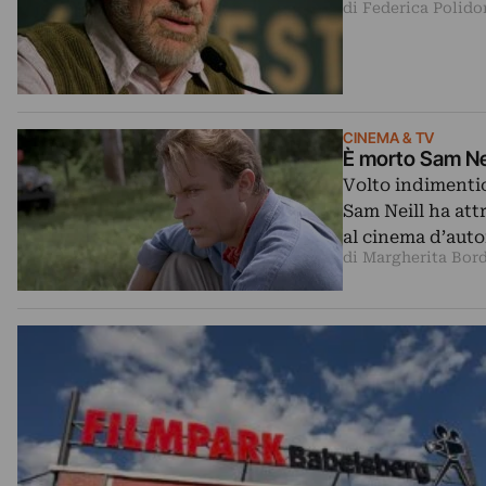
di Federica Polido
CINEMA & TV
È morto Sam Neil
Volto indimentic
Sam Neill ha att
al cinema d’auto
di Margherita Bor