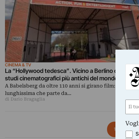
CINEMA & TV
La “Hollywood tedesca”. Vicino a Berlino ci sono gl
studi cinematografici più antichi del mondo
A Babelsberg da oltre 110 anni si girano film: una stori
lunghissima che parte da…
di Dario Bragaglia
Nom
(Requ
First
Vogl
Paginazione degli articoli
1
2
S