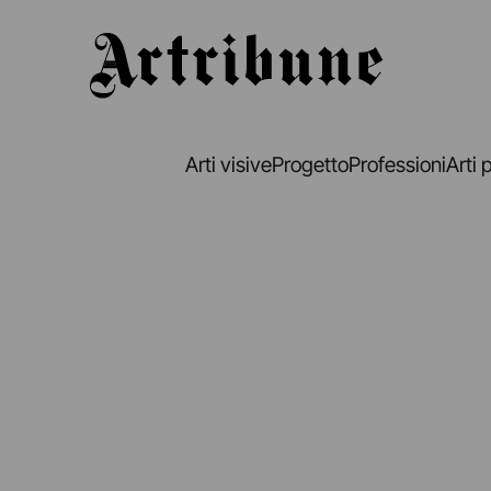
Artribune
Arti visive
Progetto
Professioni
Arti 