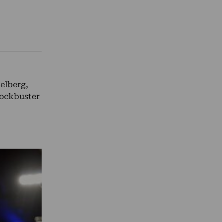
ielberg,
lockbuster