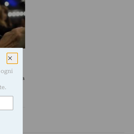
merican
 ogni
la macchina
e
te.