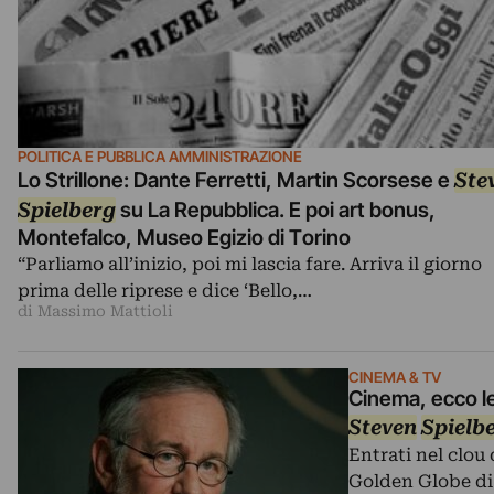
POLITICA E PUBBLICA AMMINISTRAZIONE
Lo Strillone: Dante Ferretti, Martin Scorsese e
Ste
Spielberg
su La Repubblica. E poi art bonus,
Montefalco, Museo Egizio di Torino
“Parliamo all’inizio, poi mi lascia fare. Arriva il giorno
prima delle riprese e dice ‘Bello,…
di Massimo Mattioli
CINEMA & TV
Cinema, ecco le 
Steven
Spielb
Entrati nel clou 
Golden Globe di 