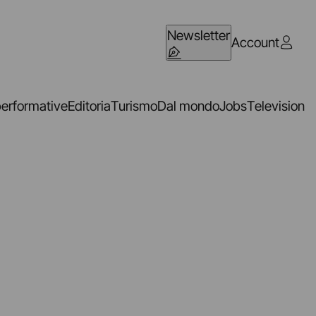
Newsletter
Account
performative
Editoria
Turismo
Dal mondo
Jobs
Television